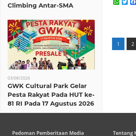
Whats
Twi
Climbing Antar-SMA
Posts
1
2
pagin
03/08/2026
GWK Cultural Park Gelar
Pesta Rakyat Pada HUT ke-
81 RI Pada 17 Agustus 2026
Pedoman Pemberitaan Media
Tentang 