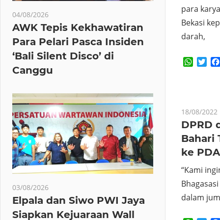
para kary
04/08/2026
Bekasi ke
AWK Tepis Kekhawatiran
darah,
Para Pelari Pasca Insiden
‘Bali Silent Disco’ di
Whats
Twi
Canggu
18/08/2022
DPRD d
Bahari 
ke PDA
“Kami ingi
Bhagasasi
03/08/2026
dalam jum
Elpala dan Siwo PWI Jaya
Siapkan Kejuaraan Wall