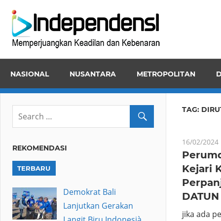
Skip
Inde
to
Memper
content
Keadila
dan
NASIONAL
NUSANTARA
METROPOLITAN
D
Kebena
TAG:
DIRU
16/02/2024
REKOMENDASI
Perumd
Kejari
TERBARU
Perpan
Demokrat Bali
DATUN
Lanjutkan Gerakan
jika ada 
Langit Biru Indonesià