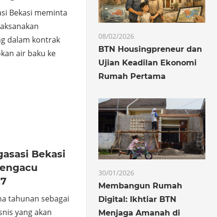
si Bekasi meminta
elaksanakan
08/02/2026
ng dalam kontrak
BTN Housingpreneur dan
okan air baku ke
Ujian Keadilan Ekonomi
Rumah Pertama
o
hare
asasi Bekasi
Mengacu
30/01/2026
27
Membangun Rumah
a tahunan sebagai
Digital: Ikhtiar BTN
snis yang akan
Menjaga Amanah di