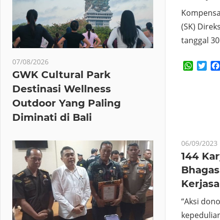
Kompensas
(SK) Direk
tanggal 3
07/08/2026
Whats
Twi
GWK Cultural Park
Destinasi Wellness
Outdoor Yang Paling
Diminati di Bali
06/09/2023
144 Ka
Bhagas
Kerjas
“Aksi don
kepedulia