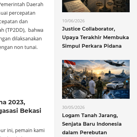
Pemerintah Daerah
uai percepatan
10/06/2026
rcepatan dan
Justice Collaborator,
rah (TP2DD), bahwa
Upaya Terakhir Membuka
angan dilaksanakan
Simpul Perkara Pidana
ngan non tunai.
o
hare
ma 2023,
30/05/2026
asasi Bekasi
Logam Tanah Jarang,
Senjata Baru Indonesia
our ini, pemain kami
dalam Perebutan