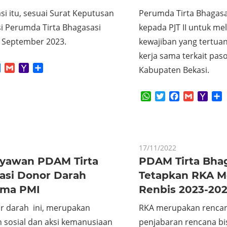
i itu, sesuai Surat Keputusan
Perumda Tirta Bhagasa
si Perumda Tirta Bhagasasi
kepada PJT II untuk m
0 September 2023.
kewajiban yang tertua
kerja sama terkait pas
App
tter
Facebook
Gmail
Yahoo
Share
Kabupaten Bekasi.
Mail
WhatsApp
Twitter
Facebook
Gmail
Yaho
S
Mail
17/11/2022
ryawan PDAM Tirta
PDAM Tirta Bhag
asi Donor Darah
Tetapkan RKA 
ama PMI
Renbis 2023-20
or darah ini, merupakan
RKA merupakan rencan
n sosial dan aksi kemanusiaan
penjabaran rencana bi