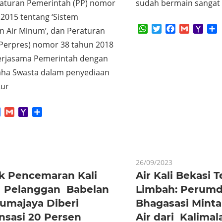
raturan Pemerintah (PP) nomor
sudah bermain sangat b
2015 tentang ‘Sistem
WhatsApp
Twitter
Facebook
Gmail
Yaho
S
n Air Minum’, dan Peraturan
Mail
(Perpres) nomor 38 tahun 2018
erjasama Pemerintah dengan
ha Swasta dalam penyediaan
tur
App
tter
Facebook
Gmail
Yahoo
Share
Mail
26/09/2023
 Pencemaran Kali
Air Kali Bekasi 
: Pelanggan Babelan
Limbah: Perumda
rumajaya Diberi
Bhagasasi Mint
sasi 20 Persen
Air dari Kalimal