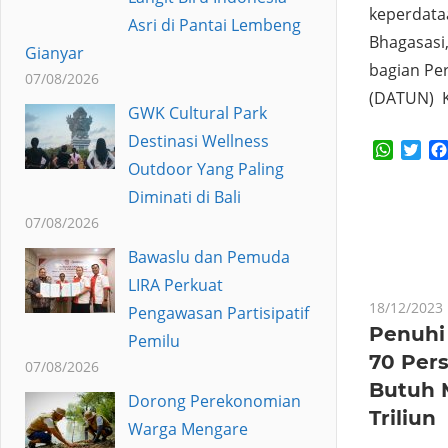
keperdata
Asri di Pantai Lembeng
Bhagasasi
Gianyar
bagian Pe
07/08/2026
(DATUN) K
GWK Cultural Park
Destinasi Wellness
Whats
Twi
Outdoor Yang Paling
Diminati di Bali
07/08/2026
Bawaslu dan Pemuda
LIRA Perkuat
18/12/2023
Pengawasan Partisipatif
Penuhi
Pemilu
70 Per
07/08/2026
Butuh 
Dorong Perekonomian
Triliun
Warga Mengare