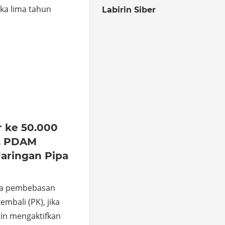
ka lima tahun
Labirin Siber
o
hare
r ke 50.000
, PDAM
aringan Pipa
pa pembebasan
bali (PK), jika
gin mengaktifkan