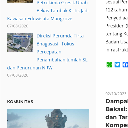
sesuai Pe
Petrokimia Gresik Ubah
122 tahun 
Bekas Tambak Kritis Jadi
Penyediaa
Kawasan Eduwisata Mangrove
Presiden 
07/08/2026
tentang K
Direksi Perumda Tirta
Badan Usa
Bhagasasi : Fokus
infrastruk
Percepatan
Penambahan Jumlah SL
Whats
Twi
dan Penurunan NRW
07/08/2026
02/10/2023
Dampak
KOMUNITAS
Bekasi
dan Ta
Kompen