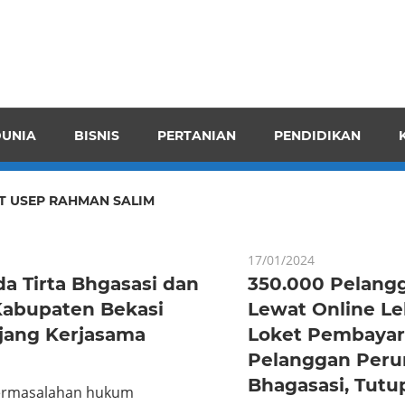
pendensI
juangkan
n
UNIA
BISNIS
PERTANIAN
PENDIDIKAN
ran
T USEP RAHMAN SALIM
17/01/2024
a Tirta Bhgasasi dan
350.000 Pelang
 Kabupaten Bekasi
Lewat Online Le
jang Kerjasama
Loket Pembayar
Pelanggan Peru
Bhagasasi, Tutu
permasalahan hukum