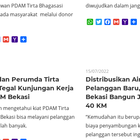
awan PDAM Tirta Bhagasasi
diwujudkan dalam jang
pada masyarakat melalui donor
WhatsApp
Twitter
Facebook
Gmail
Yaho
S
Mail
App
tter
Facebook
Gmail
Yahoo
Share
Mail
15/07/2022
an Perumda Tirta
Distribusikan Ai
Tegal Kunjungan Kerja
Pelanggan Baru
M Bekasi
Bekasi Bangun J
40 KM
n mengetahui kiat PDAM Tirta
 Bekasi bisa melayani pelanggan
“Kemudahan itu beru
lah banyak.
biaya penyambungan kem
pelanggan tersebut in