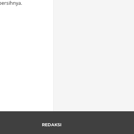
bersihnya.
o
hare
REDAKSI