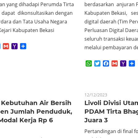
an yang dihadapi Perumda Tirta
berdasarkan anjuran 
, dapat dikonsultasikan dengan
Kabupaten Bekasi, ses
rdara dan Tata Usaha Negara
digital daerah (Tim Pe
ejari Kabupaten Bekasi
Perluasan Digital Dae
seluruh transaksi keu
App
tter
Facebook
Gmail
Yahoo
Share
melalui pembayaran de
Mail
WhatsApp
Twitter
Facebook
Gmail
Yaho
S
Mail
12/12/2023
 Kebutuhan Air Bersih
Livoli Divisi Uta
sen Jumlah Penduduk,
PDAM Tirta Bhag
Modal Kerja Rp 6
Juara 3
Pertandingan di final f