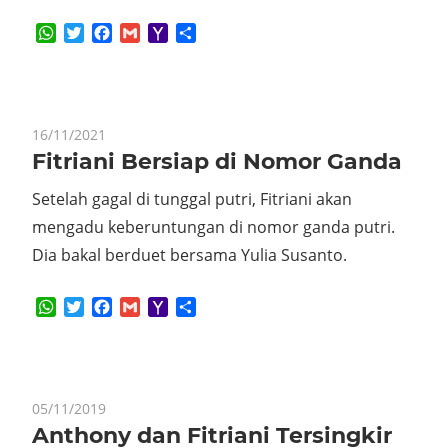
WhatsApp
Twitter
Facebook
Gmail
Yahoo
Share
Mail
16/11/2021
Fitriani Bersiap di Nomor Ganda
Setelah gagal di tunggal putri, Fitriani akan
mengadu keberuntungan di nomor ganda putri.
Dia bakal berduet bersama Yulia Susanto.
WhatsApp
Twitter
Facebook
Gmail
Yahoo
Share
Mail
05/11/2019
Anthony dan Fitriani Tersingkir