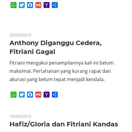
WhatsApp
Twitter
Facebook
Gmail
Yahoo
Share
Mail
26/09/2019
Anthony Diganggu Cedera,
Fitriani Gagal
Fitriani mengakui penampilannya kali ini belum
maksimal. Pertahanan yang kurang rapat dan
akurasi yang belum tepat menjadi kendala.
WhatsApp
Twitter
Facebook
Gmail
Yahoo
Share
Mail
18/09/2019
Hafiz/Gloria dan Fitriani Kandas