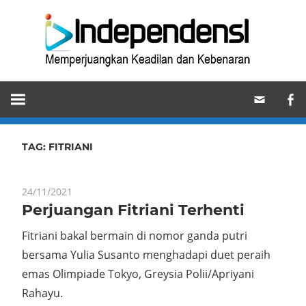
Skip
Ind
to
content
Memperjuangkan
Keadilan
dan
Kebenaran
TAG:
FITRIANI
24/11/2021
Perjuangan Fitriani Terhenti
Fitriani bakal bermain di nomor ganda putri
bersama Yulia Susanto menghadapi duet peraih
emas Olimpiade Tokyo, Greysia Polii/Apriyani
Rahayu.