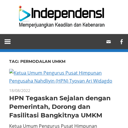
Skip
Ind
to
content
Memperjuangkan
Keadilan
dan
Kebenaran
TAG:
PERMODALAN UMKM
18/08/2022
HPN Tegaskan Sejalan dengan
Pemerintah, Dorong dan
Fasilitasi Bangkitnya UMKM
Ketua Umum Pengurus Pusat Himpunan