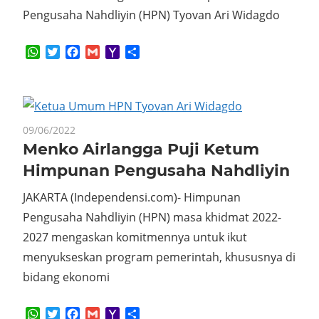
Pengusaha Nahdliyin (HPN) Tyovan Ari Widagdo
WhatsApp
Twitter
Facebook
Gmail
Yahoo
Share
Mail
09/06/2022
Menko Airlangga Puji Ketum
Himpunan Pengusaha Nahdliyin
JAKARTA (Independensi.com)- Himpunan
Pengusaha Nahdliyin (HPN) masa khidmat 2022-
2027 mengaskan komitmennya untuk ikut
menyukseskan program pemerintah, khususnya di
bidang ekonomi
WhatsApp
Twitter
Facebook
Gmail
Yahoo
Share