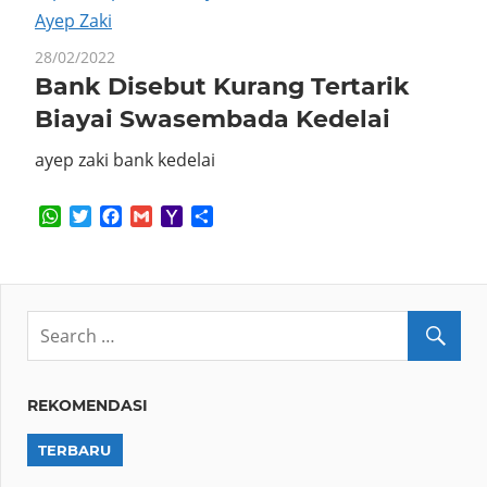
28/02/2022
Bank Disebut Kurang Tertarik
Biayai Swasembada Kedelai
ayep zaki bank kedelai
WhatsApp
Twitter
Facebook
Gmail
Yahoo
Share
Mail
REKOMENDASI
TERBARU