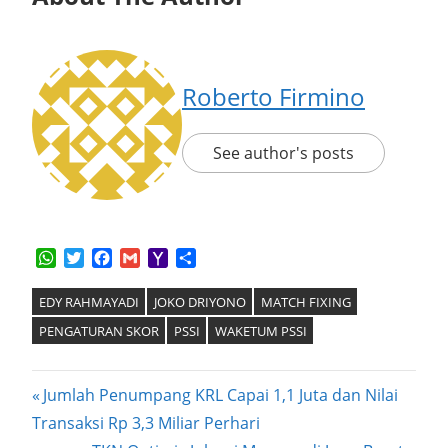
Roberto Firmino
See author's posts
WhatsApp
Twitter
Facebook
Gmail
Yahoo
Share
Mail
EDY RAHMAYADI
JOKO DRIYONO
MATCH FIXING
PENGATURAN SKOR
PSSI
WAKETUM PSSI
Post
Previous
Jumlah Penumpang KRL Capai 1,1 Juta dan Nilai
Post:
Transaksi Rp 3,3 Miliar Perhari
navigation