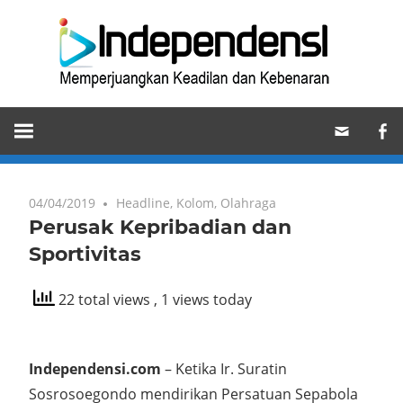
Skip
Ind
to
content
Memperjuangkan
Keadilan
dan
Kebenaran
04/04/2019
Headline
,
Kolom
,
Olahraga
Perusak Kepribadian dan
Sportivitas
22 total views
, 1 views today
Independensi.com
– Ketika Ir. Suratin
Sosrosoegondo mendirikan Persatuan Sepabola