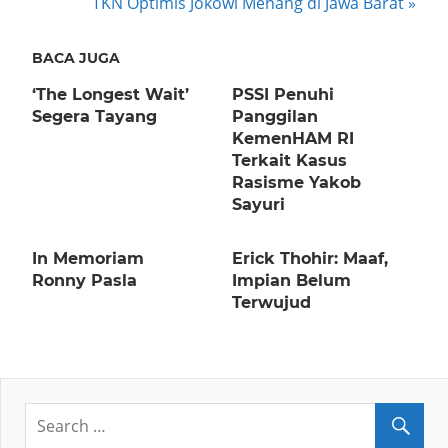
Next
TKN Optimis Jokowi Menang di Jawa Barat
Post:
BACA JUGA
‘The Longest Wait’
PSSI Penuhi
Segera Tayang
Panggilan
KemenHAM RI
Terkait Kasus
Rasisme Yakob
Sayuri
In Memoriam
Erick Thohir: Maaf,
Ronny Pasla
Impian Belum
Terwujud