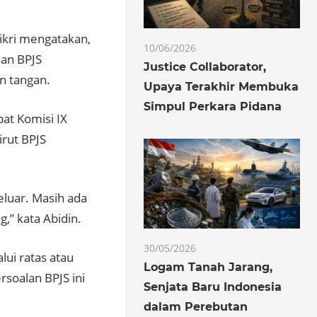
ikri mengatakan,
10/06/2026
lan BPJS
Justice Collaborator,
un tangan.
Upaya Terakhir Membuka
Simpul Perkara Pidana
at Komisi IX
irut BPJS
eluar. Masih ada
,” kata Abidin.
30/05/2026
lui ratas atau
Logam Tanah Jarang,
rsoalan BPJS ini
Senjata Baru Indonesia
dalam Perebutan