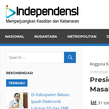
Skip
Inde
to
Memper
content
Keadila
dan
NASIONAL
NUSANTARA
METROPOLITAN
D
Kebena
Anggota Ko
21/01/2020
REKOMENDASI
Pres
TERBARU
Masa
Di Kabupaten Bekasi:
Ijazah Elektronik
31 tot
Lulusan SD dan SMP