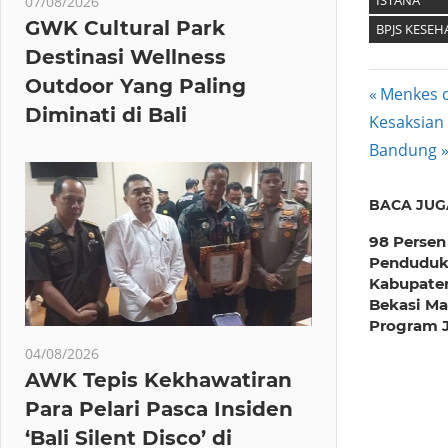
ISTANA
07/08/2026
GWK Cultural Park
BPJS KESEH
Destinasi Wellness
Outdoor Yang Paling
Post
Previous
Menkes d
Diminati di Bali
Next
Post:
Kesaksian
navig
Post:
Bandung
BACA JUG
98 Persen
Pendudu
Kabupate
Bekasi M
Program 
04/08/2026
AWK Tepis Kekhawatiran
Para Pelari Pasca Insiden
‘Bali Silent Disco’ di