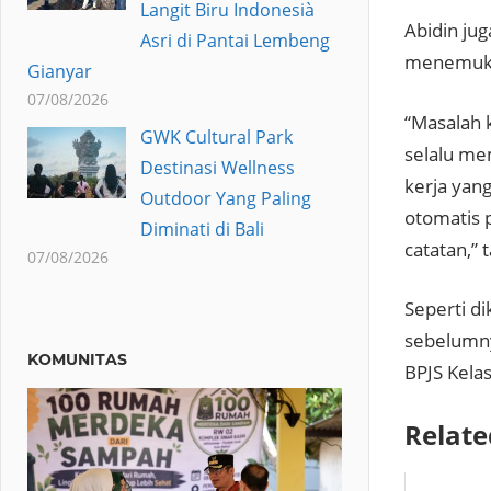
Langit Biru Indonesià
Abidin ju
Asri di Pantai Lembeng
menemukan
Gianyar
07/08/2026
“Masalah 
GWK Cultural Park
selalu me
Destinasi Wellness
kerja yang
Outdoor Yang Paling
otomatis 
Diminati di Bali
catatan,” 
07/08/2026
Seperti d
sebelumny
KOMUNITAS
BPJS Kelas 
Relate