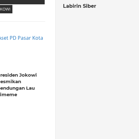
Labirin Siber
OKOWI
set PD Pasar Kota
residen Jokowi
esmikan
endungan Lau
Simeme