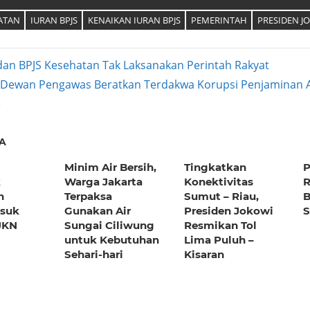
ATAN
IURAN BPJS
KENAIKAN IURAN BPJS
PEMERINTAH
PRESIDEN J
an BPJS Kesehatan Tak Laksanakan Perintah Rakyat
 Dewan Pengawas Beratkan Terdakwa Korupsi Penjaminan A
ation
A
Minim Air Bersih,
Tingkatkan
P
k
Warga Jakarta
Konektivitas
R
n
Terpaksa
Sumut – Riau,
B
asuk
Gunakan Air
Presiden Jokowi
JKN
Sungai Ciliwung
Resmikan Tol
untuk Kebutuhan
Lima Puluh –
Sehari-hari
Kisaran