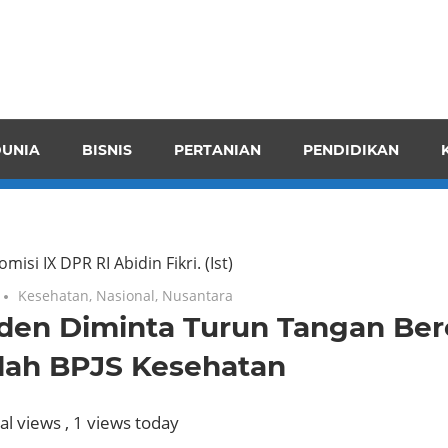
pendensI
juangkan
n
UNIA
BISNIS
PERTANIAN
PENDIDIKAN
ran
misi IX DPR RI Abidin Fikri.
(Ist)
Kesehatan
,
Nasional
,
Nusantara
iden Diminta Turun Tangan Be
lah BPJS Kesehatan
al views
, 1 views today