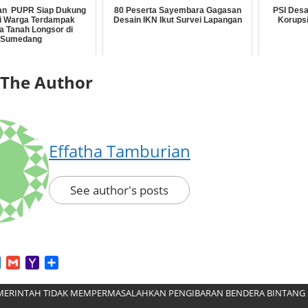
an PUPR Siap Dukung
80 Peserta Sayembara Gagasan
PSI Desa
i Warga Terdampak
Desain IKN Ikut Survei Lapangan
Korupsi
 Tanah Longsor di
Sumedang
 The Author
Effatha Tamburian
See author's posts
App
tter
Facebook
Gmail
Yahoo
Share
Mail
MERINTAH TIDAK MEMPERMASALAHKAN PENGIBARAN BENDERA BINTANG K