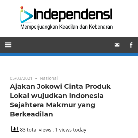
Skip
Ind
to
content
Memperjuangkan
Keadilan
dan
Kebenaran
05/03/2021
Nasional
Ajakan Jokowi Cinta Produk
Lokal wujudkan Indonesia
Sejahtera Makmur yang
Berkeadilan
83 total views
, 1 views today