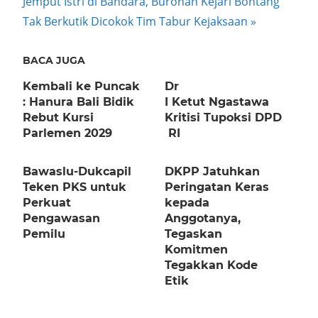
Next
Jemput Istri di Bandara, Buronan Kejari Bontang
Post:
Tak Berkutik Dicokok Tim Tabur Kejaksaan
BACA JUGA
Kembali ke Puncak
Dr
: Hanura Bali Bidik
I Ketut Ngastawa
Rebut Kursi
Kritisi Tupoksi DPD
Parlemen 2029
RI
Bawaslu-Dukcapil
DKPP Jatuhkan
Teken PKS untuk
Peringatan Keras
Perkuat
kepada
Pengawasan
Anggotanya,
Pemilu
Tegaskan
Komitmen
Tegakkan Kode
Etik