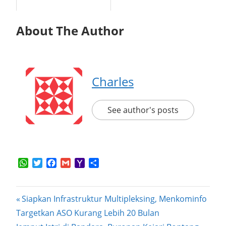
About The Author
Charles
See author's posts
WhatsApp
Twitter
Facebook
Gmail
Yahoo
Share
Mail
Post
Previous
Siapkan Infrastruktur Multipleksing, Menkominfo
Post:
Targetkan ASO Kurang Lebih 20 Bulan
navigation