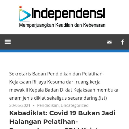
Skip
Ind
to
content
Memperjuangkan
Keadilan
dan
Kebenaran
Sekretaris Badan Pendidikan dan Pelatihan
Kejaksaan RI Jaya Kesuma dari ruang kerja
mewakili Kepala Badan Diklat Kejaksaan membuka
enam jenis diklat sekaligus secara daring.(ist)
20/05/2021
Pendidikan
,
Uncategorized
Kabadiklat: Covid 19 Bukan Jadi
Halangan Pelatihan-