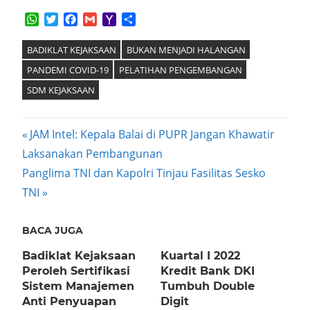
WhatsApp
Twitter
Facebook
Gmail
Yahoo
Share
Mail
BADIKLAT KEJAKSAAN
BUKAN MENJADI HALANGAN
PANDEMI COVID-19
PELATIHAN PENGEMBANGAN
SDM KEJAKSAAN
Post
Previous
JAM Intel: Kepala Balai di PUPR Jangan Khawatir
Post:
Laksanakan Pembangunan
navigation
Next
Panglima TNI dan Kapolri Tinjau Fasilitas Sesko
Post:
TNI
BACA JUGA
Badiklat Kejaksaan
Kuartal I 2022
Peroleh Sertifikasi
Kredit Bank DKI
Sistem Manajemen
Tumbuh Double
Anti Penyuapan
Digit