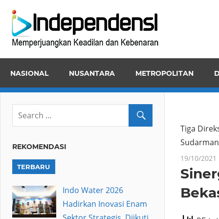
Skip
Inde
to
Memper
content
Keadila
dan
NASIONAL
NUSANTARA
METROPOLITAN
D
Kebena
Tiga Dire
Sudarman 
REKOMENDASI
19/10/2021
TERBARU
Siner
Bekas
Indo Water 2026
Hadirkan Inovasi Enam
Sektor Strategis, Diikuti