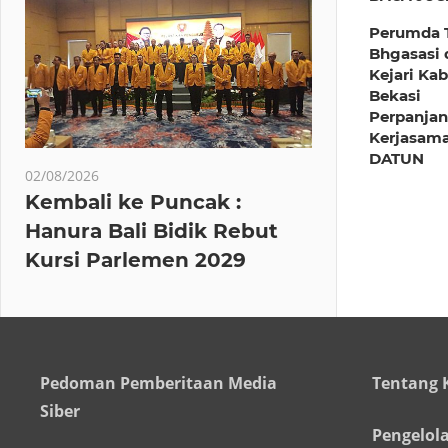
Perumda T
Bhgasasi 
Kejari Ka
Bekasi
Perpanja
Kerjasam
DATUN
02/08/2026
Kembali ke Puncak :
Hanura Bali Bidik Rebut
Kursi Parlemen 2029
Pedoman Pemberitaan Media
Tentang 
Siber
Pengelol