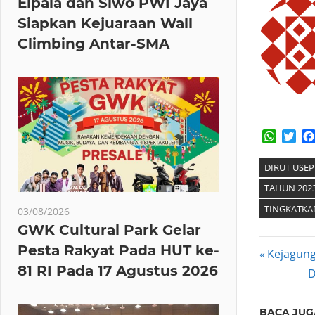
Elpala dan Siwo PWI Jaya
Siapkan Kejuaraan Wall
Climbing Antar-SMA
Whats
Twi
DIRUT USE
TAHUN 2023
TINGKATKA
03/08/2026
GWK Cultural Park Gelar
Pesta Rakyat Pada HUT ke-
Post
Previous
Kejagung
81 RI Pada 17 Agustus 2026
Post:
N
D
navig
P
BACA JUG