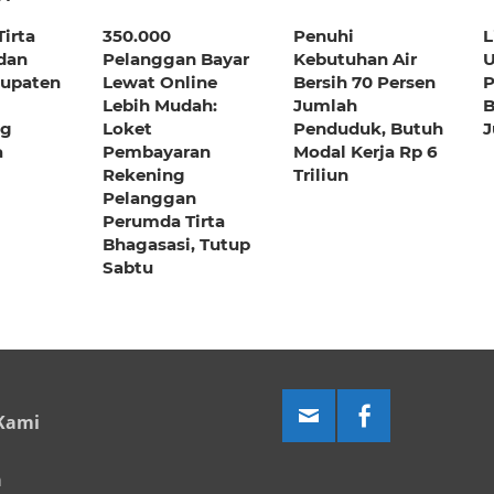
irta
350.000
Penuhi
L
dan
Pelanggan Bayar
Kebutuhan Air
U
bupaten
Lewat Online
Bersih 70 Persen
P
Lebih Mudah:
Jumlah
B
ng
Loket
Penduduk, Butuh
J
a
Pembayaran
Modal Kerja Rp 6
Rekening
Triliun
Pelanggan
Perumda Tirta
Bhagasasi, Tutup
Sabtu
Kami
a