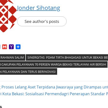
Jonder Sihotang
See author's posts
App
tter
Facebook
Gmail
Yahoo
Share
Mail
P RAHMAN SALIM
SINERGITAS PDAM TIRTA BHAGASASI UNTUK BEKASI BE
 CAKUPAN PELAYANAN 70 PERSEN WARGA BEKASI TERLAYANI AIR BERSIH
N PELAYANAN DAN TERUS BERINOVASI
 Proses Lelang Aset Terpidana Jiwasraya yang Dirampas un
ext
i Kota Bekasi: Sosialisasi Permendagri Penerapan Standar
ation
ost:
A