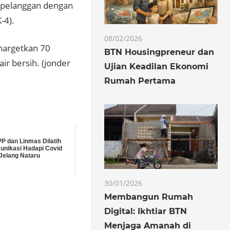
 pelanggan dengan
-4).
08/02/2026
nargetkan 70
BTN Housingpreneur dan
ir bersih. (jonder
Ujian Keadilan Ekonomi
Rumah Pertama
PP dan Linmas Dilatih
nikasi Hadapi Covid
Jelang Nataru
30/01/2026
Membangun Rumah
Digital: Ikhtiar BTN
Menjaga Amanah di