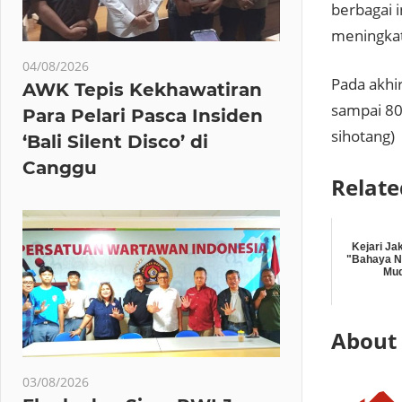
berbagai 
meningkatk
04/08/2026
Pada akhi
AWK Tepis Kekhawatiran
sampai 80
Para Pelari Pasca Insiden
sihotang)
‘Bali Silent Disco’ di
Canggu
Relate
Kejari Ja
"Bahaya N
Mud
About
03/08/2026