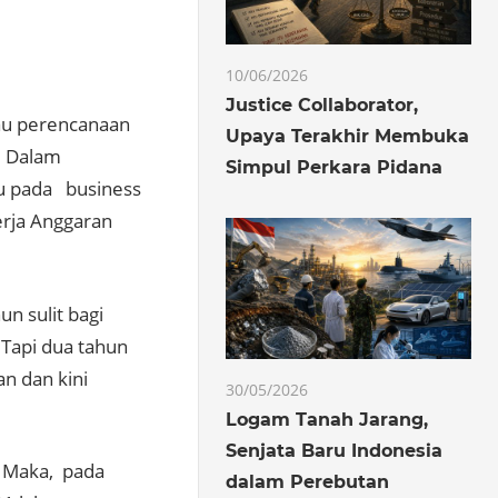
10/06/2026
Justice Collaborator,
au perencanaan
Upaya Terakhir Membuka
. Dalam
Simpul Perkara Pidana
cu pada business
erja Anggaran
n sulit bagi
Tapi dua tahun
an dan kini
30/05/2026
Logam Tanah Jarang,
Senjata Baru Indonesia
. Maka, pada
dalam Perebutan