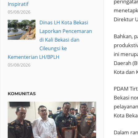
peringata
Inspiratif
menetapka
05/08/2026
Direktur 
Dinas LH Kota Bekasi
Laporkan Pencemaran
Bahkan, pa
di Kali Bekasi dan
produksti
Cileungsi ke
ini merup
Kementerian LH/BPLH
Daerah (B
05/08/2026
Kota dan 
PDAM Tirt
KOMUNITAS
Bekasi n
pelayanan
Kota Beka
Dalam ran