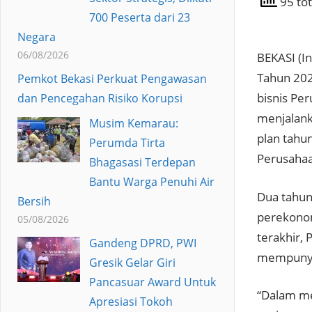
95 tot
700 Peserta dari 23
Negara
06/08/2026
BEKASI (I
Tahun 202
Pemkot Bekasi Perkuat Pengawasan
bisnis Pe
dan Pencegahan Risiko Korupsi
menjalank
Musim Kemarau:
plan tahu
Perumda Tirta
Perusahaa
Bhagasasi Terdepan
Bantu Warga Penuhi Air
Dua tahun 
Bersih
perekonom
05/08/2026
terakhir,
Gandeng DPRD, PWI
mempunyai
Gresik Gelar Giri
Pancasuar Award Untuk
“Dalam me
Apresiasi Tokoh