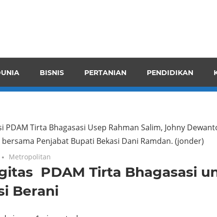
pendensI
juangkan
n
UNIA
BISNIS
PERTANIAN
PENDIDIKAN
ran
ksi PDAM Tirta Bhagasasi Usep Rahman Salim, Johny Dewa
bersama Penjabat Bupati Bekasi Dani Ramdan. (jonder)
Metropolitan
gitas PDAM Tirta Bhagasasi u
i Berani