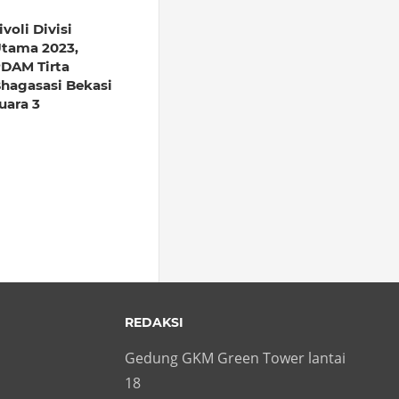
ivoli Divisi
tama 2023,
DAM Tirta
hagasasi Bekasi
uara 3
REDAKSI
Gedung GKM Green Tower lantai
18