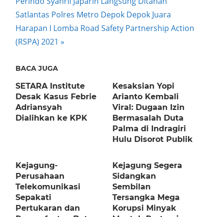
Post:
Perindo Syahril Japarin Langsung Ditahan
navigation
Next
Satlantas Polres Metro Depok Depok Juara
Post:
Harapan I Lomba Road Safety Partnership Action
(RSPA) 2021
BACA JUGA
SETARA Institute
Kesaksian Yopi
Desak Kasus Febrie
Arianto Kembali
Adriansyah
Viral: Dugaan Izin
Dialihkan ke KPK
Bermasalah Duta
Palma di Indragiri
Hulu Disorot Publik
Kejagung-
Kejagung Segera
Perusahaan
Sidangkan
Telekomunikasi
Sembilan
Sepakati
Tersangka Mega
Pertukaran dan
Korupsi Minyak