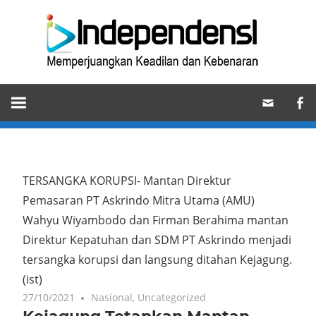
Skip
Ind
to
content
Memperjuangkan
Keadilan
dan
Kebenaran
TERSANGKA KORUPSI- Mantan Direktur
Pemasaran PT Askrindo Mitra Utama (AMU)
Wahyu Wiyambodo dan Firman Berahima mantan
Direktur Kepatuhan dan SDM PT Askrindo menjadi
tersangka korupsi dan langsung ditahan Kejagung.
(ist)
27/10/2021
Nasional
,
Uncategorized