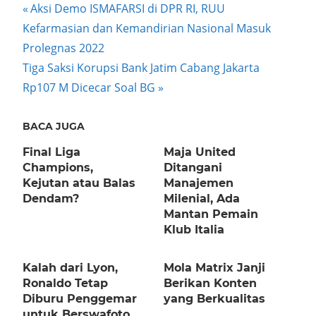
Post
Previous
Aksi Demo ISMAFARSI di DPR RI, RUU
Post:
Kefarmasian dan Kemandirian Nasional Masuk
navigation
Prolegnas 2022
Next
Tiga Saksi Korupsi Bank Jatim Cabang Jakarta
Post:
Rp107 M Dicecar Soal BG
BACA JUGA
Final Liga
Maja United
Champions,
Ditangani
Kejutan atau Balas
Manajemen
Dendam?
Milenial, Ada
Mantan Pemain
Klub Italia
Kalah dari Lyon,
Mola Matrix Janji
Ronaldo Tetap
Berikan Konten
Diburu Penggemar
yang Berkualitas
untuk Berswafoto