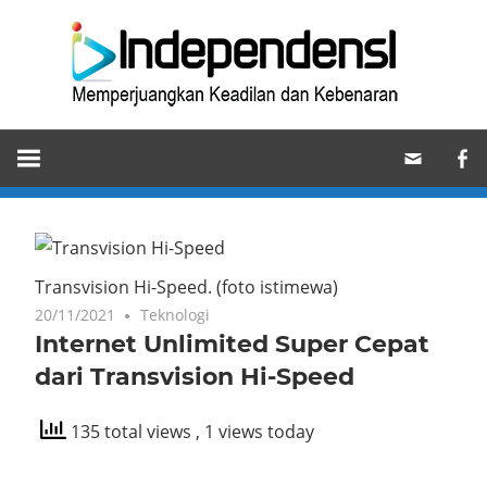
Skip
Ind
to
content
Memperjuangkan
Keadilan
dan
Kebenaran
Transvision Hi-Speed. (foto istimewa)
20/11/2021
Teknologi
Internet Unlimited Super Cepat
dari Transvision Hi-Speed
135 total views
, 1 views today