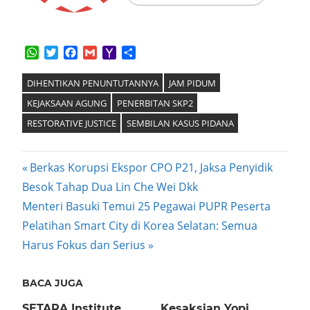
WhatsApp
Twitter
Facebook
Gmail
Yahoo
Share
Mail
DIHENTIKAN PENUNTUTANNYA
JAM PIDUM
KEJAKSAAN AGUNG
PENERBITAN SKP2
RESTORATIVE JUSTICE
SEMBILAN KASUS PIDANA
Post
Previous
Berkas Korupsi Ekspor CPO P21, Jaksa Penyidik
Post:
Besok Tahap Dua Lin Che Wei Dkk
navigation
Next
Menteri Basuki Temui 25 Pegawai PUPR Peserta
Post:
Pelatihan Smart City di Korea Selatan: Semua
Harus Fokus dan Serius
BACA JUGA
SETARA Institute
Kesaksian Yopi