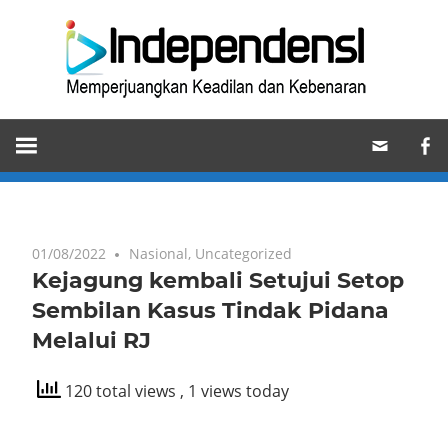
Skip
Ind
to
content
Memperjuangkan
Keadilan
dan
Kebenaran
01/08/2022
Nasional
,
Uncategorized
Kejagung kembali Setujui Setop
Sembilan Kasus Tindak Pidana
Melalui RJ
120 total views
, 1 views today