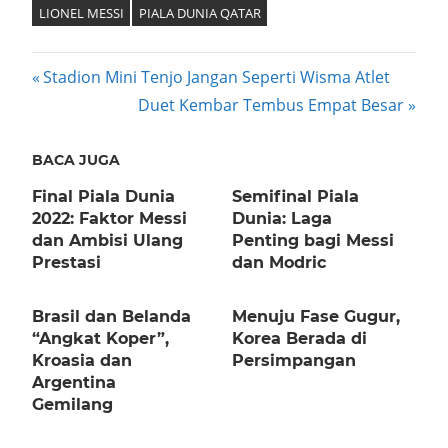
LIONEL MESSI
PIALA DUNIA QATAR
Post
Previous
Stadion Mini Tenjo Jangan Seperti Wisma Atlet
Post:
Next
Duet Kembar Tembus Empat Besar
navigation
Post:
BACA JUGA
Final Piala Dunia
Semifinal Piala
2022: Faktor Messi
Dunia: Laga
dan Ambisi Ulang
Penting bagi Messi
Prestasi
dan Modric
Brasil dan Belanda
Menuju Fase Gugur,
“Angkat Koper”,
Korea Berada di
Kroasia dan
Persimpangan
Argentina
Gemilang