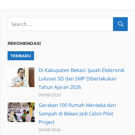
REKOMENDASI
TERBARU
Di Kabupaten Bekasi: Ijazah Elektronik
Lulusan SD dan SMP Diberlakukan
Tahun Ajaran 2026
09/08/2026
Gerakan 100 Rumah Merdeka dari
Sampah di Bekasi Jadi Calon Pilot
Project
08/08/2026