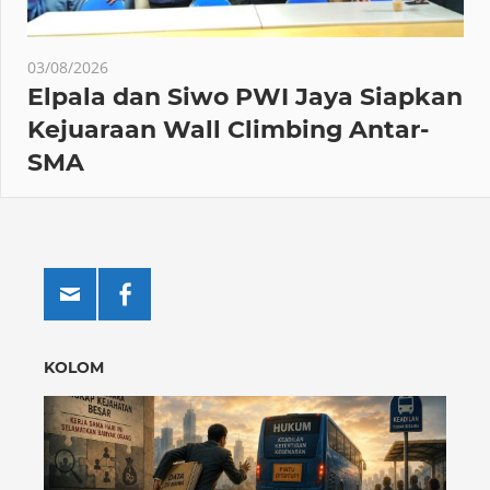
03/08/2026
Elpala dan Siwo PWI Jaya Siapkan
Kejuaraan Wall Climbing Antar-
SMA
KOLOM