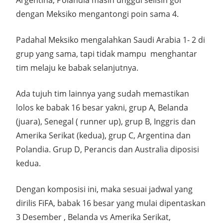
Argentina, Polandia masih unggul selisih gol
dengan Meksiko mengantongi poin sama 4.
Padahal Meksiko mengalahkan Saudi Arabia 1- 2 di
grup yang sama, tapi tidak mampu menghantar
tim melaju ke babak selanjutnya.
Ada tujuh tim lainnya yang sudah memastikan
lolos ke babak 16 besar yakni, grup A, Belanda
(juara), Senegal ( runner up), grup B, Inggris dan
Amerika Serikat (kedua), grup C, Argentina dan
Polandia. Grup D, Perancis dan Australia diposisi
kedua.
Dengan komposisi ini, maka sesuai jadwal yang
dirilis FiFA, babak 16 besar yang mulai dipentaskan
3 Desember , Belanda vs Amerika Serikat,