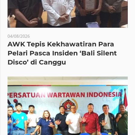
04/08/2026
AWK Tepis Kekhawatiran Para
Pelari Pasca Insiden ‘Bali Silent
Disco’ di Canggu