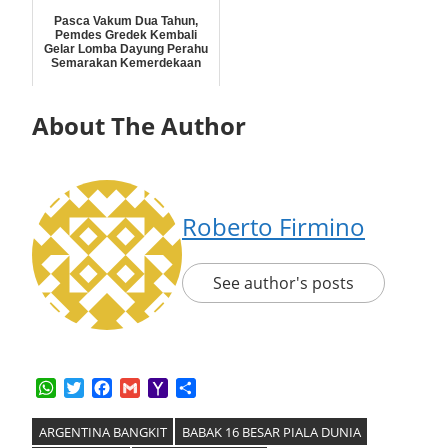
Pasca Vakum Dua Tahun,
Pemdes Gredek Kembali
Gelar Lomba Dayung Perahu
Semarakan Kemerdekaan
About The Author
Roberto Firmino
See author's posts
WhatsApp
Twitter
Facebook
Gmail
Yahoo
Share
Mail
ARGENTINA BANGKIT
BABAK 16 BESAR PIALA DUNIA