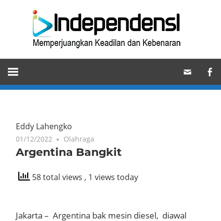
Skip
Ind
to
content
Memperjuangkan
Keadilan
dan
Kebenaran
Eddy Lahengko
01/12/2022
Olahraga
Argentina Bangkit
58 total views
, 1 views today
Jakarta – Argentina bak mesin diesel, diawal