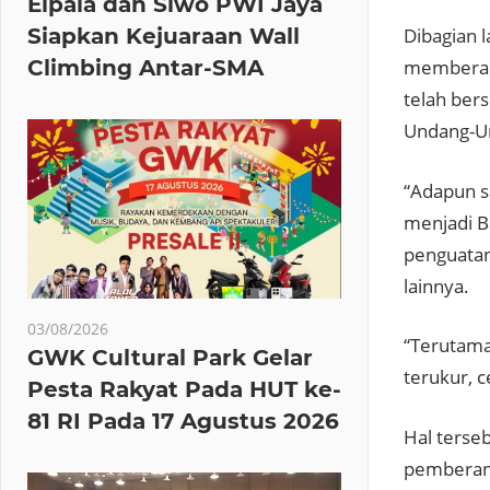
Elpala dan Siwo PWI Jaya
Siapkan Kejuaraan Wall
Dibagian 
Climbing Antar-SMA
memberant
telah ber
Undang-Un
“Adapun s
menjadi B
penguatan
lainnya.
03/08/2026
“Terutama
GWK Cultural Park Gelar
terukur, c
Pesta Rakyat Pada HUT ke-
81 RI Pada 17 Agustus 2026
Hal terseb
pemberant