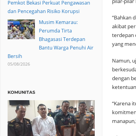
pilar-pila
Pemkot Bekasi Perkuat Pengawasan
dan Pencegahan Risiko Korupsi
“Bahkan d
Musim Kemarau:
akibat per
Perumda Tirta
terdepan
Bhagasasi Terdepan
yang men
Bantu Warga Penuhi Air
Bersih
Namun, uja
05/08/2026
berkesuda
dengan be
ketentua
KOMUNITAS
“Karena i
komitmen 
manapun,”