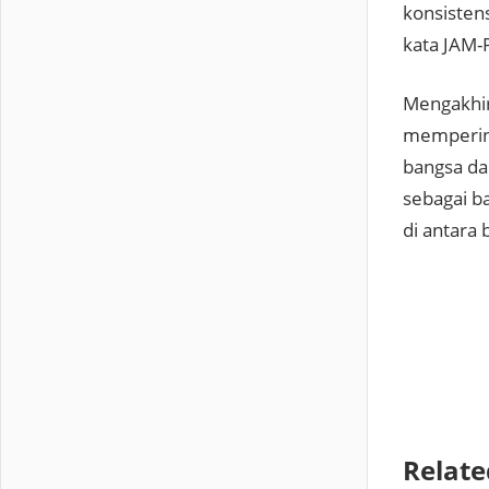
konsisten
kata JAM-
Mengakhir
mempering
bangsa dal
sebagai b
di antara 
Relate