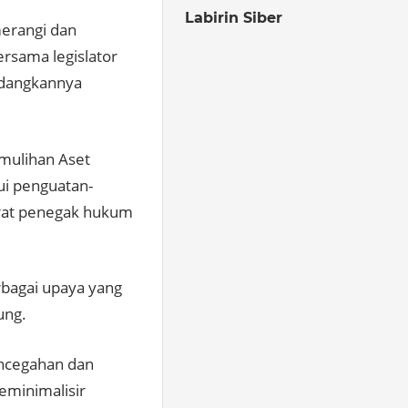
Labirin Siber
erangi dan
rsama legislator
ndangkannya
emulihan Aset
ui penguatan-
arat penegak hukum
rbagai upaya yang
ung.
pencegahan dan
eminimalisir