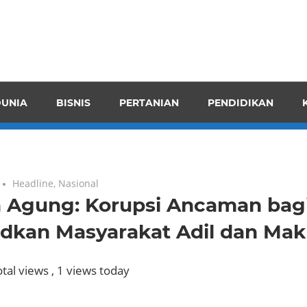
pendensI
juangkan
n
UNIA
BISNIS
PERTANIAN
PENDIDIKAN
ran
Headline
,
Nasional
a Agung: Korupsi Ancaman bag
dkan Masyarakat Adil dan Ma
tal views
, 1 views today