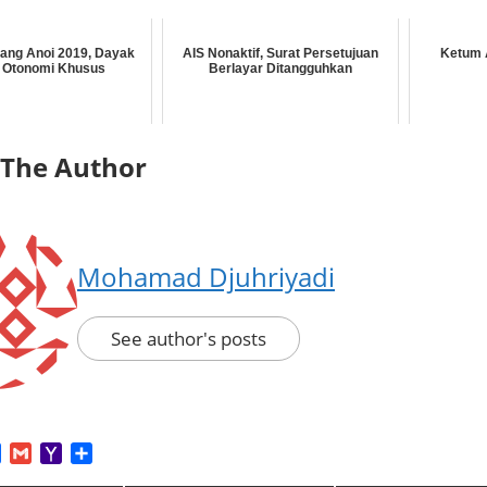
ang Anoi 2019, Dayak
AIS Nonaktif, Surat Persetujuan
Ketum 
t Otonomi Khusus
Berlayar Ditangguhkan
 The Author
Mohamad Djuhriyadi
See author's posts
App
tter
Facebook
Gmail
Yahoo
Share
Mail