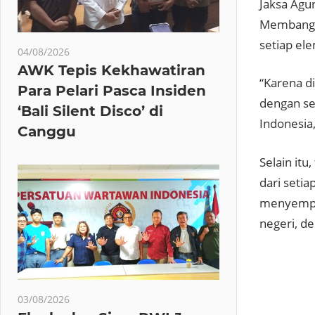
Jaksa Agu
Membangun
setiap el
04/08/2026
AWK Tepis Kekhawatiran
“Karena d
Para Pelari Pasca Insiden
dengan se
‘Bali Silent Disco’ di
Indonesia,
Canggu
Selain itu
dari seti
menyempur
negeri, d
Menj
03/08/2026