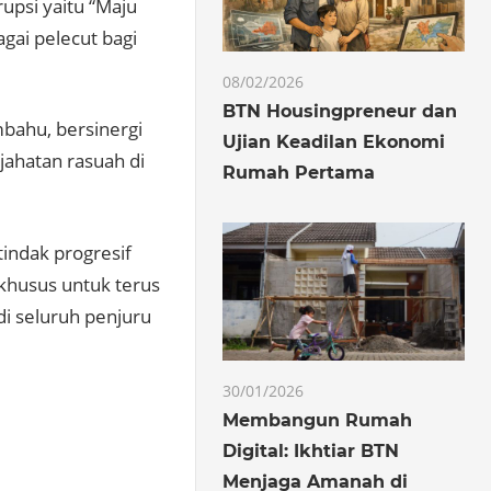
upsi yaitu “Maju
gai pelecut bagi
08/02/2026
BTN Housingpreneur dan
bahu, bersinergi
Ujian Keadilan Ekonomi
ahatan rasuah di
Rumah Pertama
tindak progresif
 khusus untuk terus
i seluruh penjuru
30/01/2026
Membangun Rumah
Digital: Ikhtiar BTN
Menjaga Amanah di