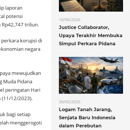
ip laporan
al potensi
10/06/2026
 Rp42,747 triliun.
Justice Collaborator,
Upaya Terakhir Membuka
perkara korupsi di
Simpul Perkara Pidana
rekonomian negara
 upaya mewujudkan
ng Muda Pidana
l peringatan Hari
n (11/12/2023).
30/05/2026
Logam Tanah Jarang,
k bagi setiap
Senjata Baru Indonesia
telah menggerogoti
dalam Perebutan