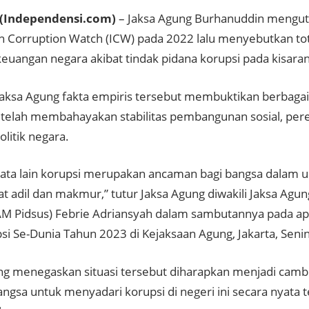
(Independensi.com)
– Jaksa Agung Burhanuddin mengut
n Corruption Watch (ICW) pada 2022 lalu menyebutkan tot
euangan negara akibat tindak pidana korupsi pada kisaran
aksa Agung fakta empiris tersebut membuktikan berbagai 
 telah membahayakan stabilitas pembangunan sosial, pe
olitik negara.
ata lain korupsi merupakan ancaman bagi bangsa dalam
t adil dan makmur,” tutur Jaksa Agung diwakili Jaksa Agu
AM Pidsus) Febrie Adriansyah dalam sambutannya pada ape
psi Se-Dunia Tahun 2023 di Kejaksaan Agung, Jakarta, Seni
ng menegaskan situasi tersebut diharapkan menjadi cambu
ngsa untuk menyadari korupsi di negeri ini secara nyata 