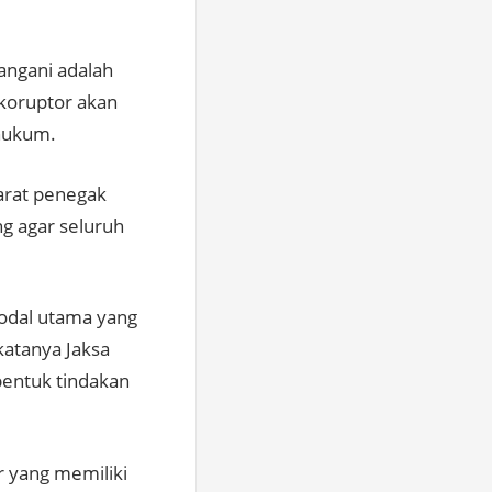
angani adalah
 koruptor akan
 hukum.
arat penegak
g agar seluruh
modal utama yang
atanya Jaksa
bentuk tindakan
r yang memiliki