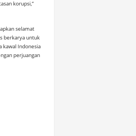
asan korupsi,”
capkan selamat
us berkarya untuk
ta kawal Indonesia
engan perjuangan