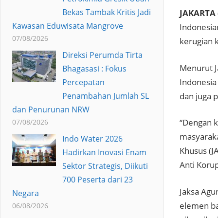
Bekas Tambak Kritis Jadi
JAKARTA 
Kawasan Eduwisata Mangrove
Indonesia
07/08/2026
kerugian k
Direksi Perumda Tirta
Menurut J
Bhagasasi : Fokus
Indonesia
Percepatan
dan juga p
Penambahan Jumlah SL
dan Penurunan NRW
“Dengan k
07/08/2026
masyaraka
Indo Water 2026
Khusus (J
Hadirkan Inovasi Enam
Anti Koru
Sektor Strategis, Diikuti
700 Peserta dari 23
Jaksa Agu
Negara
elemen ba
06/08/2026