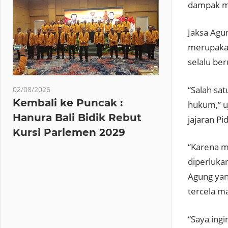
dampak me
Jaksa Agu
merupakan
selalu be
“Salah sa
02/08/2026
Kembali ke Puncak :
hukum,” u
Hanura Bali Bidik Rebut
jajaran Pi
Kursi Parlemen 2029
“Karena m
diperluka
Agung yan
tercela 
“Saya ingi