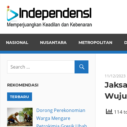
Skip
Inde
to
Memper
content
Keadila
dan
NASIONAL
NUSANTARA
METROPOLITAN
D
Kebena
11/12/2023
Jaks
REKOMENDASI
Wuju
TERBARU
Dorong Perekonomian
114 to
Warga Mengare
Petrokimia Gresik Ubah