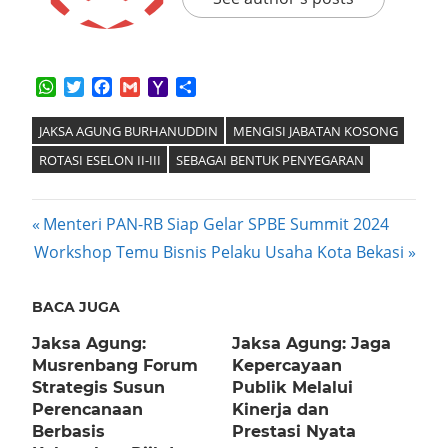
WhatsApp
Twitter
Facebook
Gmail
Yahoo
Share
Mail
JAKSA AGUNG BURHANUDDIN
MENGISI JABATAN KOSONG
ROTASI ESELON II-III
SEBAGAI BENTUK PENYEGARAN
Post
Previous
Menteri PAN-RB Siap Gelar SPBE Summit 2024
Next
Post:
Workshop Temu Bisnis Pelaku Usaha Kota Bekasi
navigation
Post:
BACA JUGA
Jaksa Agung:
Jaksa Agung: Jaga
Musrenbang Forum
Kepercayaan
Strategis Susun
Publik Melalui
Perencanaan
Kinerja dan
Berbasis
Prestasi Nyata