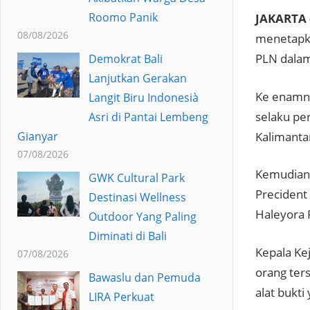
Roomo Panik
JAKARTA 
08/08/2026
menetapka
PLN dala
Demokrat Bali
Lanjutkan Gerakan
Ke enamny
Langit Biru Indonesià
selaku pe
Asri di Pantai Lembeng
Kalimantan
Gianyar
07/08/2026
Kemudian 
GWK Cultural Park
Precident
Destinasi Wellness
Haleyora 
Outdoor Yang Paling
Diminati di Bali
Kepala Ke
07/08/2026
orang ter
Bawaslu dan Pemuda
alat bukti
LIRA Perkuat