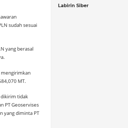
Labirin Siber
nawaran
 PLN sudah sesuai
LN yang berasal
ya.
i mengirimkan
684,070 MT.
ikirim tidak
un PT Geoservises
n yang diminta PT