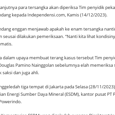
anjutnya para tersangka akan diperiksa Tim penyidik pekan
dang kepada Independensi.com, Kamis (14/12/2023).
ang enggan menjawab apakah ke enam tersangka nantin
 seusai dilakukan pemeriksaan. “Nanti kita lihat kondisin
omatis.
 dalam upaya membuat terang kasus tersebut Tim penyi
Douglas Pamino Nainggolan sebelumnya elah memeriksa 
k saksi dan juga ahli.
ggeledah tiga tempat di Jakarta pada Selasa (28/11/2023)
an Energi Sumber Daya Mineral (ESDM), kantor pusat PT 
Powerindo.