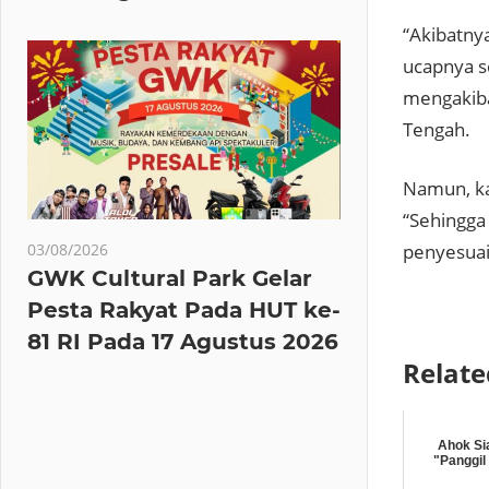
“Akibatny
ucapnya s
mengakiba
Tengah.
Namun, kat
“Sehingg
03/08/2026
penyesuaia
GWK Cultural Park Gelar
Pesta Rakyat Pada HUT ke-
81 RI Pada 17 Agustus 2026
Relate
Ahok Si
"Panggil