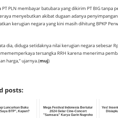
a PT PLN membayar batubara yang dikirim PT BIG tanpa p
eraya menyebutkan akibat dugaan adanya penyimpangan 
tkan kerugian negara yang kini masih dihitung BPKP Perw
a dia, diduga setidaknya nilai kerugian negara sebesar Rp
a mememperkaya tersangka RRH karena menerima pemba
n harga,” ujarnya.(
muj
)
d posts:
ap Luncurkan Buku
Mega Festival Indonesia Bertutur
Yes! Insen
 Saya BTP", Kapan?
2024 Gelar Cine-Concert
Disiapk
"Samsara" Karya Garin Nugroho