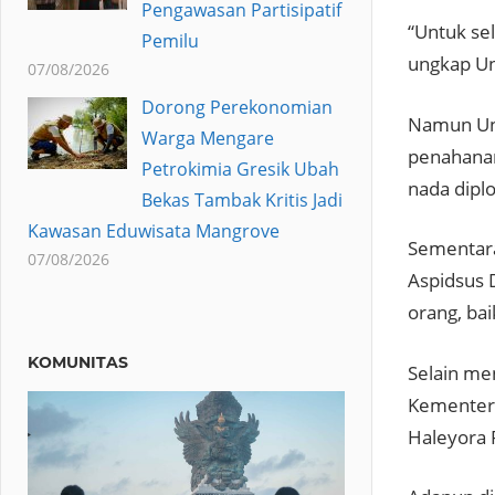
Pengawasan Partisipatif
“Untuk sel
Pemilu
ungkap Un
07/08/2026
Dorong Perekonomian
Namun Und
Warga Mengare
penahanan
Petrokimia Gresik Ubah
nada dipl
Bekas Tambak Kritis Jadi
Kawasan Eduwisata Mangrove
Sementara
07/08/2026
Aspidsus 
orang, bai
KOMUNITAS
Selain men
Kementeri
Haleyora 