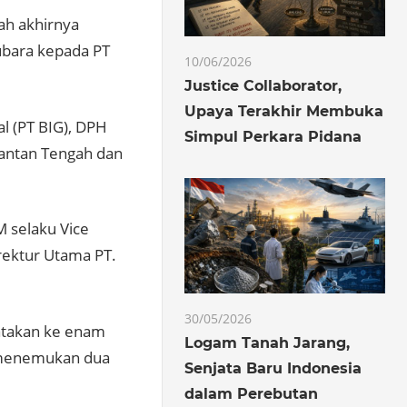
ah akhirnya
ubara kepada PT
10/06/2026
Justice Collaborator,
Upaya Terakhir Membuka
l (PT BIG), DPH
Simpul Perkara Pidana
mantan Tengah dan
 selaku Vice
rektur Utama PT.
30/05/2026
atakan ke enam
Logam Tanah Jarang,
k menemukan dua
Senjata Baru Indonesia
dalam Perebutan