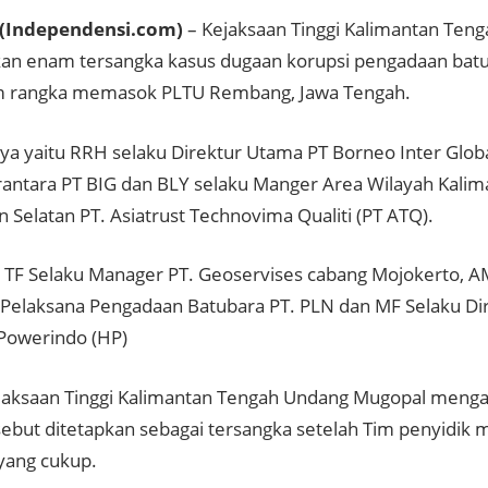
(Independensi.com)
– Kejaksaan Tinggi Kalimantan Teng
n enam tersangka kasus dugaan korupsi pengadaan bat
m rangka memasok PLTU Rembang, Jawa Tengah.
a yaitu RRH selaku Direktur Utama PT Borneo Inter Globa
rantara PT BIG dan BLY selaku Manger Area Wilayah Kali
 Selatan PT. Asiatrust Technovima Qualiti (PT ATQ).
TF Selaku Manager PT. Geoservises cabang Mojokerto, AM
 Pelaksana Pengadaan Batubara PT. PLN dan MF Selaku Di
Powerindo (HP)
jaksaan Tinggi Kalimantan Tengah Undang Mugopal meng
sebut ditetapkan sebagai tersangka setelah Tim penyidi
 yang cukup.