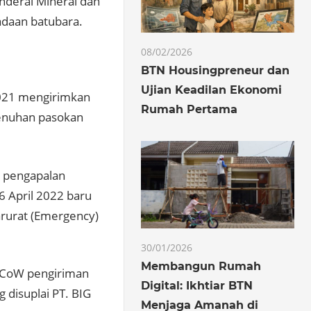
nderal Mineral dan
adaan batubara.
08/02/2026
BTN Housingpreneur dan
Ujian Keadilan Ekonomi
2021 mengirimkan
Rumah Pertama
enuhan pasokan
i pengapalan
 April 2022 baru
arurat (Emergency)
30/01/2026
Membangun Rumah
 CoW pengiriman
Digital: Ikhtiar BTN
 disuplai PT. BIG
Menjaga Amanah di