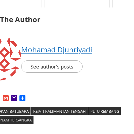
 The Author
Mohamad Djuhriyadi
See author's posts
App
tter
Facebook
Gmail
Yahoo
Share
Mail
OKAN BATUBARA
KEJATI KALIMANTAN TENGAH
PLTU REMBANG
ENAM TERSANGKA