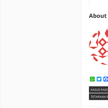
About
Whats
Twi
KASUS PAS
TETAPKAN 