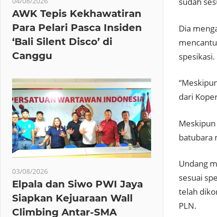
04/08/2026
sudah ses
AWK Tepis Kekhawatiran
Para Pelari Pasca Insiden
Dia menga
‘Bali Silent Disco’ di
mencantum
Canggu
spesikasi.
“Meskipun
dari Koper
Meskipun 
batubara 
Undang me
03/08/2026
sesuai sp
Elpala dan Siwo PWI Jaya
telah dik
Siapkan Kejuaraan Wall
PLN.
Climbing Antar-SMA