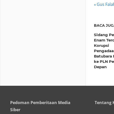
Post
Previous
Gus Fala
Post:
navig
BACA JUG
Sidang P
Enam Ter
Korupsi
Pengadaa
Batubara
ke PLN P
Depan
Pedoman Pemberitaan Media
Tentang 
Siber