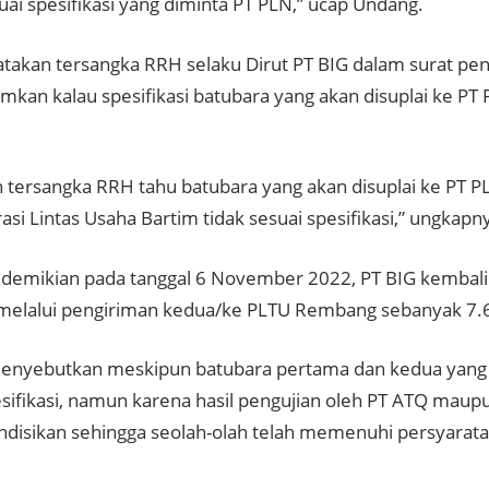
uai spesifikasi yang diminta PT PLN,” ucap Undang.
takan tersangka RRH selaku Dirut PT BIG dalam surat pe
kan kalau spesifikasi batubara yang akan disuplai ke PT
 tersangka RRH tahu batubara yang akan disuplai ke PT P
asi Lintas Usaha Bartim tidak sesuai spesifikasi,” ungkapn
demikian pada tanggal 6 November 2022, PT BIG kembal
melalui pengiriman kedua/ke PLTU Rembang sebanyak 7.
nyebutkan meskipun batubara pertama dan kedua yang d
esifikasi, namun karena hasil pengujian oleh PT ATQ maup
ondisikan sehingga seolah-olah telah memenuhi persyarata