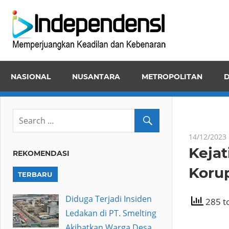
Skip
Inde
to
Memper
content
Keadila
dan
NASIONAL
NUSANTARA
METROPOLITAN
D
Kebena
14/12/2023
Keja
REKOMENDASI
Koru
TERBARU
Diduga Terjadi Insiden
285 to
Ledakan di PT. Smelting
Akibatkan Warga Desa