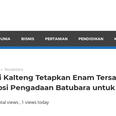
pendensI
juangkan
n
UNIA
BISNIS
PERTANIAN
PENDIDIKAN
ran
Nusantara
ti Kalteng Tetapkan Enam Ters
psi Pengadaan Batubara untuk
tal views
, 1 views today