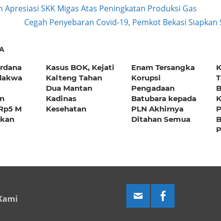
h Apresiasi SKK Migas Atas Peningkatan Produksi Gas
Next
Cegah Penyebaran Covid-19, Pemkot Bekasi Siapkan
ation
Post:
A
erdana
Kasus BOK, Kejati
Enam Tersangka
K
dakwa
Kalteng Tahan
Korupsi
T
Dua Mantan
Pengadaan
B
n
Kadinas
Batubara kepada
K
 Rp5 M
Kesehatan
PLN Akhirnya
P
ekan
Ditahan Semua
B
Kami