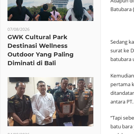
Adapun di
Batubara 
Kris
07/08/2026
GWK Cultural Park
Sedang ka
Destinasi Wellness
surat ke
Outdoor Yang Paling
batubara 
Diminati di Bali
Kemudian 
pertama k
ditandata
antara PT
“Tapi seb
batu bara