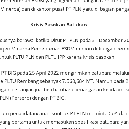
 Kementerian ESDM yang digeledah ruangan Direktorat Je
(Minerba) dan di kantor pusat PT PLN yaitu di bagian peng
is Pasokan Batubara
susnya berawal ketika Dirut PT PLN pada 31 Desember 
 Dirjen Minerba Kementerian ESDM mohon dukungan pem
untuk PLTU PLN dan PLTU IPP karena krisis pasokan.
PT BIG pada 25 April 2022 mengirimkan batubara melalu
e PLTU Rembang sebanyak 7.560,684 MT. Namun pada 26
ngani perjanjian jual beli batubara penanganan keadaan D
.PLN (Persero) dengan PT BIG.
elum penandatanganan kontrak PT PLN meminta CoA dan
 yang pertama untuk memastikan spesifikasi batubara yang