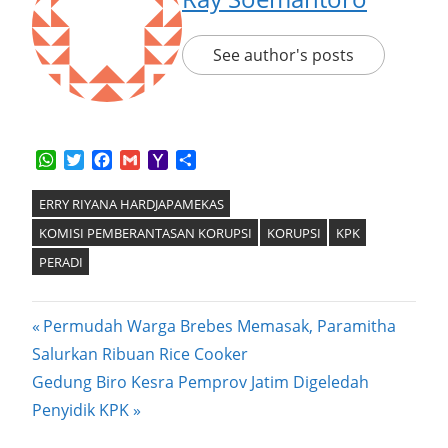
See author's posts
WhatsApp
Twitter
Facebook
Gmail
Yahoo
Share
Mail
ERRY RIYANA HARDJAPAMEKAS
KOMISI PEMBERANTASAN KORUPSI
KORUPSI
KPK
PERADI
Post
Previous
Permudah Warga Brebes Memasak, Paramitha
Post:
Salurkan Ribuan Rice Cooker
navigation
Next
Gedung Biro Kesra Pemprov Jatim Digeledah
Post:
Penyidik KPK