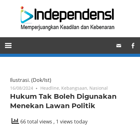
Skip
Ind
to
content
Memperjuangkan
Keadilan
dan
Kebenaran
Ilustrasi.
(Dok/Ist)
16/08/2024
Headline
,
Kebangsaan
,
Nasional
Hukum Tak Boleh Digunakan
Menekan Lawan Politik
66 total views
, 1 views today