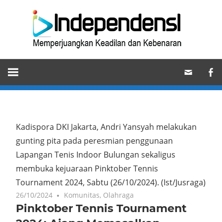
Skip
Ind
to
content
Memperjuangkan
Keadilan
dan
Kebenaran
Kadispora DKI Jakarta, Andri Yansyah melakukan
gunting pita pada peresmian penggunaan
Lapangan Tenis Indoor Bulungan sekaligus
membuka kejuaraan Pinktober Tennis
Tournament 2024, Sabtu (26/10/2024).
(Ist/Jusraga)
26/10/2024
Komunitas
,
Olahraga
Pinktober Tennis Tournament