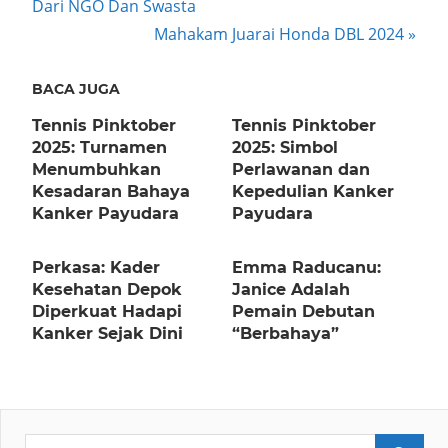
Post:
Dari NGO Dan Swasta
navigation
Next
Mahakam Juarai Honda DBL 2024
Post:
BACA JUGA
Tennis Pinktober
Tennis Pinktober
2025: Turnamen
2025: Simbol
Menumbuhkan
Perlawanan dan
Kesadaran Bahaya
Kepedulian Kanker
Kanker Payudara
Payudara
Perkasa: Kader
Emma Raducanu:
Kesehatan Depok
Janice Adalah
Diperkuat Hadapi
Pemain Debutan
Kanker Sejak Dini
“Berbahaya”