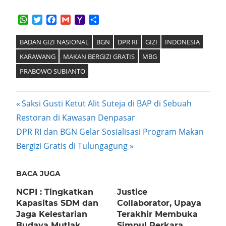
WhatsApp
Twitter
Facebook
Gmail
Yahoo
Share
Mail
BADAN GIZI NASIONAL
BGN
DPR RI
GIZI
INDONESIA
KARAWANG
MAKAN BERGIZI GRATIS
MBG
PRABOWO SUBIANTO
Post
Previous
Saksi Gusti Ketut Alit Suteja di BAP di Sebuah
Post:
Restoran di Kawasan Denpasar
navigation
Next
DPR RI dan BGN Gelar Sosialisasi Program Makan
Post:
Bergizi Gratis di Tulungagung
BACA JUGA
NCPI : Tingkatkan
Justice
Kapasitas SDM dan
Collaborator, Upaya
Jaga Kelestarian
Terakhir Membuka
Budaya Mutlak
Simpul Perkara