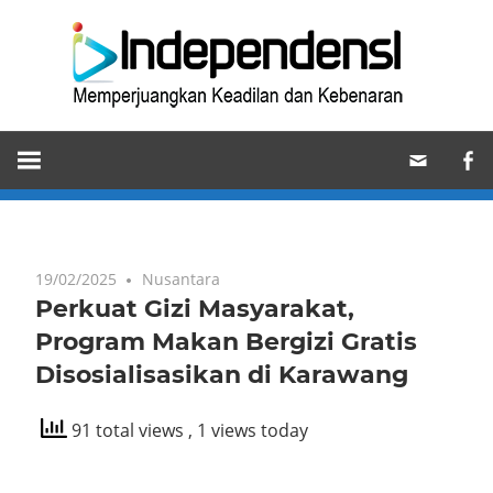
Skip
Ind
to
content
Memperjuangkan
Keadilan
dan
Kebenaran
19/02/2025
Nusantara
Perkuat Gizi Masyarakat,
Program Makan Bergizi Gratis
Disosialisasikan di Karawang
91 total views
, 1 views today