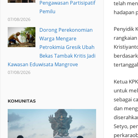
Pengawasan Partisipatif
telah meng
Pemilu
hadapan pu
07/08/2026
Penyidik 
Dorong Perekonomian
rangkaian
Warga Mengare
Kristiyant
Petrokimia Gresik Ubah
berdasark
Bekas Tambak Kritis Jadi
Kawasan Eduwisata Mangrove
tertangga
07/08/2026
Ketua KPK
untuk mel
sebagai ca
KOMUNITAS
dan menge
diserahkan
Setyo, pe
perkara
ob