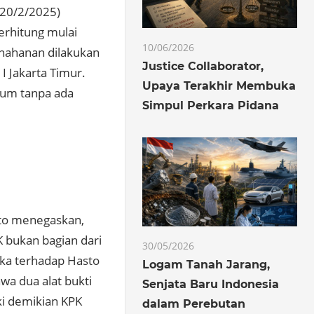
(20/2/2025)
erhitung mulai
10/06/2026
enahanan dilakukan
Justice Collaborator,
 Jakarta Timur.
Upaya Terakhir Membuka
kum tanpa ada
Simpul Perkara Pidana
arto menegaskan,
 bukan bagian dari
30/05/2026
gka terhadap Hasto
Logam Tanah Jarang,
wa dua alat bukti
Senjata Baru Indonesia
i demikian KPK
dalam Perebutan