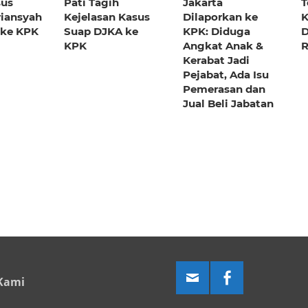
sus
Pati Tagih
Jakarta
T
riansyah
Kejelasan Kasus
Dilaporkan ke
K
 ke KPK
Suap DJKA ke
KPK: Diduga
D
KPK
Angkat Anak &
R
Kerabat Jadi
Pejabat, Ada Isu
Pemerasan dan
Jual Beli Jabatan
Kami