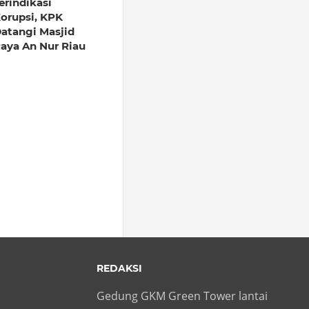
erindikasi
orupsi, KPK
atangi Masjid
aya An Nur Riau
REDAKSI
Gedung GKM Green Tower lantai