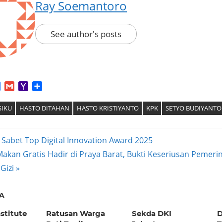
Ray Soemantoro
See author's posts
App
tter
Facebook
Gmail
Yahoo
Share
Mail
IKU
HASTO DITAHAN
HASTO KRISTIYANTO
KPK
SETYO BUDIYANTO
 Sabet Top Digital Innovation Award 2025
kan Gratis Hadir di Praya Barat, Bukti Keseriusan Pemerin
ation
Gizi
A
stitute
Ratusan Warga
Sekda DKI
D