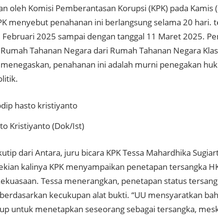
han oleh Komisi Pemberantasan Korupsi (KPK)
pada Kamis 
PK menyebut penahanan ini berlangsung selama 20 hari. t
0 Februari 2025 sampai dengan tanggal 11 Maret 2025. P
 Rumah Tahanan Negara dari Rumah Tahanan Negara Klas I
 menegaskan, penahanan ini adalah murni penegakan hu
itik.
o Kristiyanto (Dok/Ist)
kutip dari Antara, juru bicara KPK Tessa Mahardhika Sugi
ekian kalinya KPK menyampaikan penetapan tersangka HK
i kekuasaan. Tessa menerangkan, penetapan status tersan
 berdasarkan kecukupan alat bukti. “UU mensyaratkan bah
up untuk menetapkan seseorang sebagai tersangka, mesk