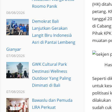
(HK) dita
Roomo Panik
petang. K
08/08/2026
tanggal 2
Demokrat Bali
di Cabang
Lanjutkan Gerakan
Pihak KPK
Langit Biru Indonesià
muatan pol
Asri di Pantai Lembeng
Gianyar
07/08/2026
GWK Cultural Park
Hast
Destinasi Wellness
Seperti di
Outdoor Yang Paling
Diminati di Bali
untuk kes
07/08/2026
politisas
dilakukan
Bawaslu dan Pemuda
sudah cuk
LIRA Perkuat