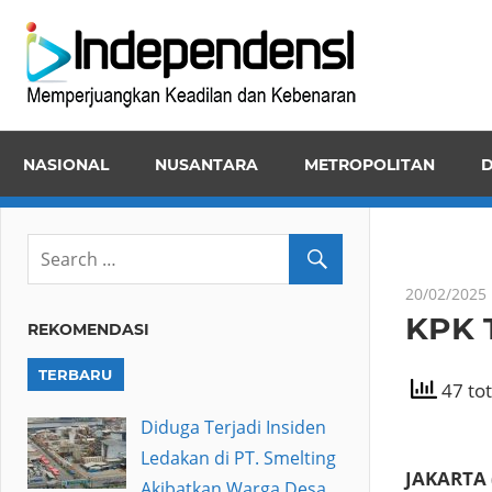
Skip
Inde
to
Memper
content
Keadila
dan
NASIONAL
NUSANTARA
METROPOLITAN
D
Kebena
20/02/2025
KPK 
REKOMENDASI
TERBARU
47 tot
Diduga Terjadi Insiden
Ledakan di PT. Smelting
JAKARTA 
Akibatkan Warga Desa