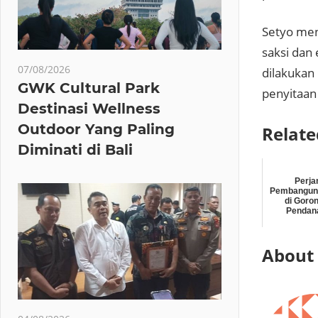
Setyo men
saksi dan
07/08/2026
dilakukan
GWK Cultural Park
penyitaan
Destinasi Wellness
Outdoor Yang Paling
Relate
Diminati di Bali
Perja
Pembanguna
di Goro
Pendana
About