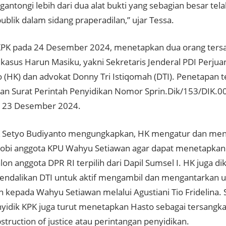
antongi lebih dari dua alat bukti yang sebagian besar tela
blik dalam sidang praperadilan,” ujar Tessa.
KPK pada 24 Desember 2024, menetapkan dua orang ters
 kasus Harun Masiku, yakni Sekretaris Jenderal PDI Perju
o (HK) dan advokat Donny Tri Istiqomah (DTI). Penetapan t
an Surat Perintah Penyidikan Nomor Sprin.Dik/153/DIK.
l 23 Desember 2024.
 Setyo Budiyanto mengungkapkan, HK mengatur dan men
obi anggota KPU Wahyu Setiawan agar dapat menetapkan
lon anggota DPR RI terpilih dari Dapil Sumsel I. HK juga d
ndalikan DTI untuk aktif mengambil dan mengantarkan u
 kepada Wahyu Setiawan melalui Agustiani Tio Fridelina. 
nyidik KPK juga turut menetapkan Hasto sebagai tersangk
struction of justice
atau perintangan penyidikan.