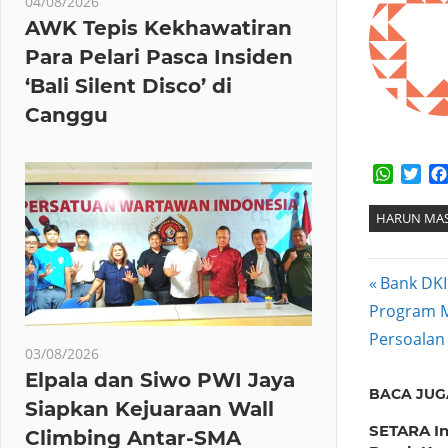
04/08/2026
AWK Tepis Kekhawatiran
Para Pelari Pasca Insiden
‘Bali Silent Disco’ di
Canggu
Whats
Twi
HARUN MAS
Post
Previous
Bank DKI
Next
Post:
Program Ma
navig
Post:
Persoalan 
03/08/2026
Elpala dan Siwo PWI Jaya
BACA JUG
Siapkan Kejuaraan Wall
SETARA In
Climbing Antar-SMA