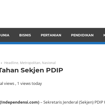
pendensI
juangkan
n
UNIA
BISNIS
PERTANIAN
PENDIDIKAN
ran
Headline
,
Metropolitan
,
Nasional
Tahan Sekjen PDIP
al views
, 1 views today
(Independensi.com)
– Sekretaris Jenderal (Sekjen) PDIP 