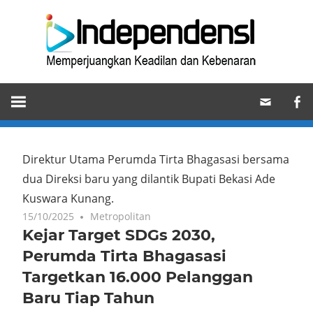
Skip
Ind
to
content
Memperjuangkan
Keadilan
dan
Kebenaran
Direktur Utama Perumda Tirta Bhagasasi bersama
dua Direksi baru yang dilantik Bupati Bekasi Ade
Kuswara Kunang.
15/10/2025
Metropolitan
Kejar Target SDGs 2030,
Perumda Tirta Bhagasasi
Targetkan 16.000 Pelanggan
Baru Tiap Tahun