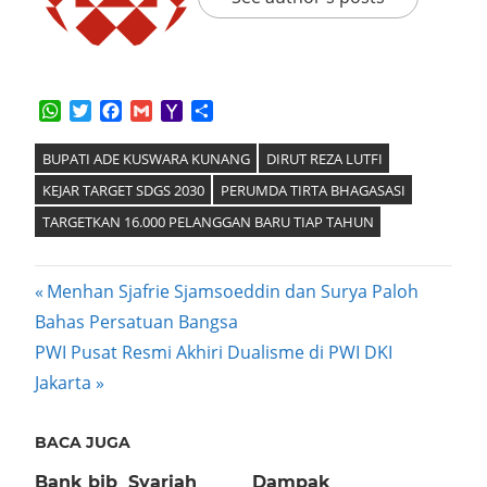
WhatsApp
Twitter
Facebook
Gmail
Yahoo
Share
Mail
BUPATI ADE KUSWARA KUNANG
DIRUT REZA LUTFI
KEJAR TARGET SDGS 2030
PERUMDA TIRTA BHAGASASI
TARGETKAN 16.000 PELANGGAN BARU TIAP TAHUN
Post
Previous
Menhan Sjafrie Sjamsoeddin dan Surya Paloh
Post:
Bahas Persatuan Bangsa
navigation
Next
PWI Pusat Resmi Akhiri Dualisme di PWI DKI
Post:
Jakarta
BACA JUGA
Bank bjb Syariah
Dampak