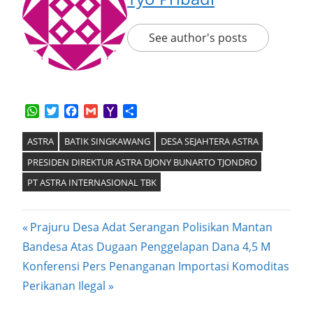
See author's posts
WhatsApp
Twitter
Facebook
Gmail
Yahoo
Share
Mail
ASTRA
BATIK SINGKAWANG
DESA SEJAHTERA ASTRA
PRESIDEN DIREKTUR ASTRA DJONY BUNARTO TJONDRO
PT ASTRA INTERNASIONAL TBK
Post
Previous
Prajuru Desa Adat Serangan Polisikan Mantan
Post:
Bandesa Atas Dugaan Penggelapan Dana 4,5 M
navigation
Next
Konferensi Pers Penanganan Importasi Komoditas
Post:
Perikanan Ilegal