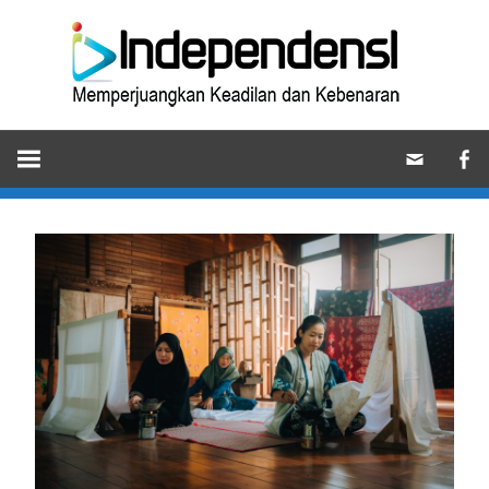
Skip
Ind
to
content
Memperjuangkan
Keadilan
dan
Kebenaran