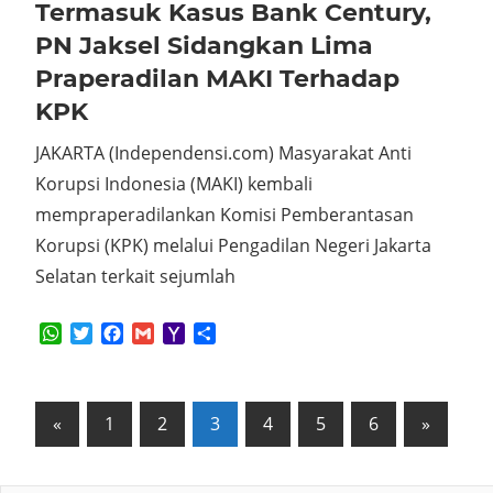
Termasuk Kasus Bank Century,
PN Jaksel Sidangkan Lima
Praperadilan MAKI Terhadap
KPK
JAKARTA (Independensi.com) Masyarakat Anti
Korupsi Indonesia (MAKI) kembali
mempraperadilankan Komisi Pemberantasan
Korupsi (KPK) melalui Pengadilan Negeri Jakarta
Selatan terkait sejumlah
WhatsApp
Twitter
Facebook
Gmail
Yahoo
Share
Mail
Posts
Previous
Next
«
1
2
3
4
5
6
»
Posts
Posts
pagination