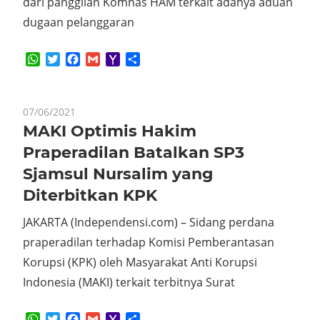
dari panggilan Komnas HAM terkait adanya aduan
dugaan pelanggaran
WhatsApp
Twitter
Facebook
Gmail
Yahoo
Share
Mail
07/06/2021
MAKI Optimis Hakim
Praperadilan Batalkan SP3
Sjamsul Nursalim yang
Diterbitkan KPK
JAKARTA (Independensi.com) – Sidang perdana
praperadilan terhadap Komisi Pemberantasan
Korupsi (KPK) oleh Masyarakat Anti Korupsi
Indonesia (MAKI) terkait terbitnya Surat
WhatsApp
Twitter
Facebook
Gmail
Yahoo
Share