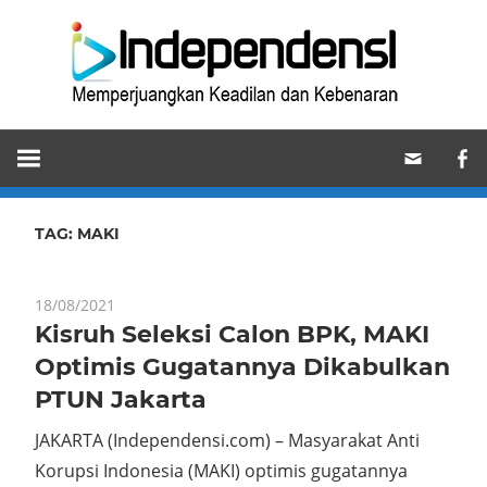
Skip
Ind
to
content
Memperjuangkan
Keadilan
dan
Kebenaran
TAG:
MAKI
18/08/2021
Kisruh Seleksi Calon BPK, MAKI
Optimis Gugatannya Dikabulkan
PTUN Jakarta
JAKARTA (Independensi.com) – Masyarakat Anti
Korupsi Indonesia (MAKI) optimis gugatannya