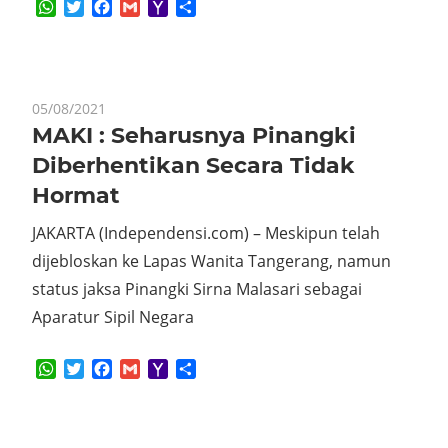
WhatsApp
Twitter
Facebook
Gmail
Yahoo
Share
Mail
05/08/2021
MAKI : Seharusnya Pinangki
Diberhentikan Secara Tidak
Hormat
JAKARTA (Independensi.com) – Meskipun telah
dijebloskan ke Lapas Wanita Tangerang, namun
status jaksa Pinangki Sirna Malasari sebagai
Aparatur Sipil Negara
WhatsApp
Twitter
Facebook
Gmail
Yahoo
Share
Mail