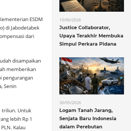
n Kementerian ESDM
10/06/2026
o) di Jabodetabek
Justice Collaborator,
ompensasi dari
Upaya Terakhir Membuka
Simpul Perkara Pidana
sudah disampaikan
alah memberikan
api pengurangan
, Senin
30/05/2026
triliun. Untuk
Logam Tanah Jarang,
ang lebih Rp 1
Senjata Baru Indonesia
dalam Perebutan
n PLN. Kalau