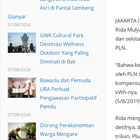
Asri di Pantai Lembeng
Gianyar
JAKARTA (
07/08/2026
Rida Muly
GWK Cultural Park
dan sekit
Destinasi Wellness
PLN.
Outdoor Yang Paling
Diminati di Bali
“Bahwa ke
07/08/2026
oleh PLN 
Bawaslu dan Pemuda
kompensas
LIRA Perkuat
kWh-nya. 
Pengawasan Partisipatif
(5/8/2019
Pemilu
07/08/2026
Rida menga
Dorong Perekonomian
detilnya,
Warga Mengare
triliun. P