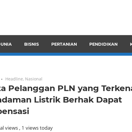
pendensI
juangkan
n
UNIA
BISNIS
PERTANIAN
PENDIDIKAN
ran
Headline
,
Nasional
uta Pelanggan PLN yang Terken
daman Listrik Berhak Dapat
ensasi
al views
, 1 views today