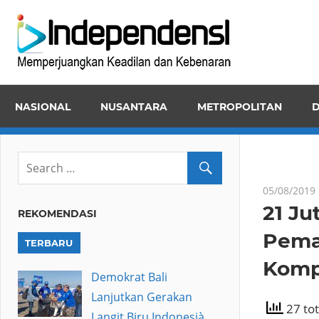
Skip
Inde
to
Memper
content
Keadila
dan
NASIONAL
NUSANTARA
METROPOLITAN
D
Kebena
05/08/2019
21 J
REKOMENDASI
Pema
TERBARU
Komp
Demokrat Bali
Lanjutkan Gerakan
27 tot
Langit Biru Indonesià