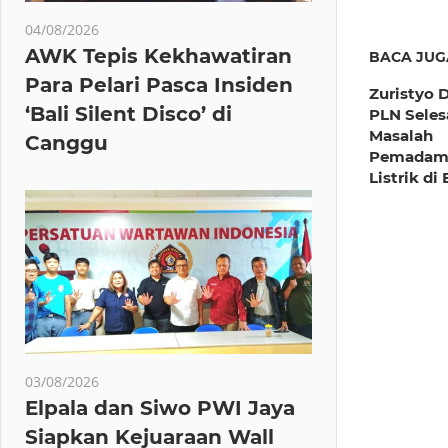
Post:
navig
04/08/2026
AWK Tepis Kekhawatiran
BACA JUG
Para Pelari Pasca Insiden
Zuristyo 
‘Bali Silent Disco’ di
PLN Seles
Masalah
Canggu
Pemadam
Listrik di
03/08/2026
Elpala dan Siwo PWI Jaya
Siapkan Kejuaraan Wall