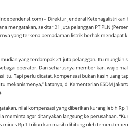
IndependensI.com) – Direktur Jenderal Ketenagalistrika
ana mengatakan, sekitar 21 juta pelanggan PT PLN (Perser
arnya yang terkena pemadaman listrik berhak mendapat k
mudian yang terdampak 21 juta pelanggan. Itu mungkin 
sebagai operator. Dan seharusnya memberikan, wajib m
i itu. Tapi perlu dicatat, kompensasi bukan kasih uang t
Itu mekanismenya,” katanya, di Kementerian ESDM Jakarta
).
takan, nilai kompensasi yang diberikan kurang lebih Rp 1 
 dia meminta agar ditanyakan langsung ke perusahaan. “Kur
lus minus Rp 1 triliun kan masih dihitung oleh temen-teme