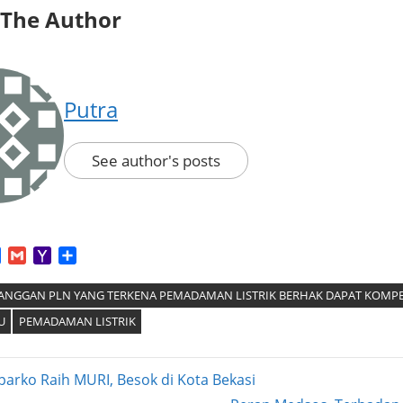
 The Author
Putra
See author's posts
App
tter
Facebook
Gmail
Yahoo
Share
Mail
ELANGGAN PLN YANG TERKENA PEMADAMAN LISTRIK BERHAK DAPAT KOMP
U
PEMADAMAN LISTRIK
arko Raih MURI, Besok di Kota Bekasi