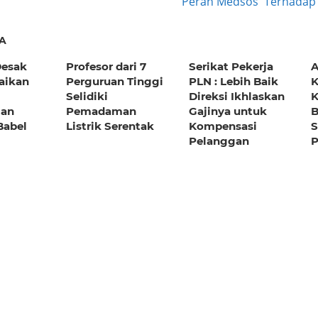
Next
Peran Medsos Terhadap
ation
Post:
A
Desak
Profesor dari 7
Serikat Pekerja
A
aikan
Perguruan Tinggi
PLN : Lebih Baik
K
Selidiki
Direksi Ikhlaskan
K
an
Pemadaman
Gajinya untuk
B
 Babel
Listrik Serentak
Kompensasi
S
Pelanggan