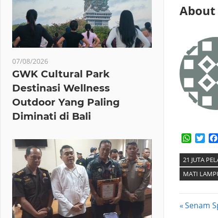
About
07/08/2026
GWK Cultural Park
Destinasi Wellness
Outdoor Yang Paling
Diminati di Bali
Whats
Twi
21 JUTA P
MATI LAMP
Post
Previous
Senam Sp