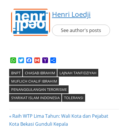
Henri Loedji
See author's posts
WhatsApp
Twitter
Facebook
Gmail
Yahoo
Share
Mail
BNPT
CHASAB IBRAHIM
LAJNAH TANFIDZIYAH
MUFLICH CHALIF IBRAHIM
PENANGGULANGAN TERORISME
SYARIKAT ISLAM INDONESIA
TOLERANSI
Post
Previous
Raih WTP Lima Tahun: Wali Kota dan Pejabat
Post:
Kota Bekasi Gunduli Kepala