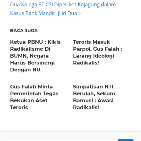
navigation
Next
Dua Kolega PT CSI Diperiksa Kejagung dalam
Post:
Kasus Bank Mandiri Jilid Dua
BACA JUGA
Ketua PBNU : Kikis
Teroris Masuk
Radikalisme Di
Parpol, Gus Falah :
BUMN, Negara
Larang Ideologi
Harus Bersinergi
Radikalis!
Dengan NU
Gus Falah Minta
Simpatisan HTI
Pemerintah Tegas
Berulah, Sekum
Bekukan Aset
Bamusi : Awasi
Teroris
Radikalis!