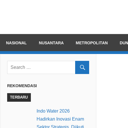
Skip
Indep
to
Memperj
content
Keadilan
dan
NASIONAL
NUSANTARA
METROPOLITAN
DUN
Kebenar
REKOMENDASI
TERBARU
Indo Water 2026
Hadirkan Inovasi Enam
Sektor Strategis, Diikuti