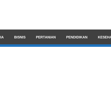
endensI
uangkan
IA
BISNIS
PERTANIAN
PENDIDIKAN
KESEH
an