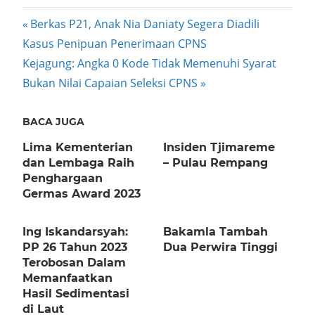
Post
Previous
Berkas P21, Anak Nia Daniaty Segera Diadili
Post:
Kasus Penipuan Penerimaan CPNS
navigation
Next
Kejagung: Angka 0 Kode Tidak Memenuhi Syarat
Post:
Bukan Nilai Capaian Seleksi CPNS
BACA JUGA
Lima Kementerian
Insiden Tjimareme
dan Lembaga Raih
– Pulau Rempang
Penghargaan
Germas Award 2023
Ing Iskandarsyah:
Bakamla Tambah
PP 26 Tahun 2023
Dua Perwira Tinggi
Terobosan Dalam
Memanfaatkan
Hasil Sedimentasi
di Laut