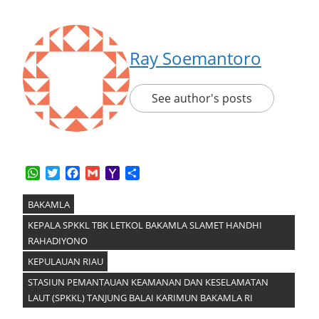
Ray Soemantoro
See author's posts
WhatsApp
Twitter
Facebook
Gmail
Yahoo
Share
Mail
BAKAMLA
KEPALA SPKKL TBK LETKOL BAKAMLA SLAMET HANDHI
RAHADIYONO
KEPULAUAN RIAU
STASIUN PEMANTAUAN KEAMANAN DAN KESELAMATAN
LAUT (SPKKL) TANJUNG BALAI KARIMUN BAKAMLA RI