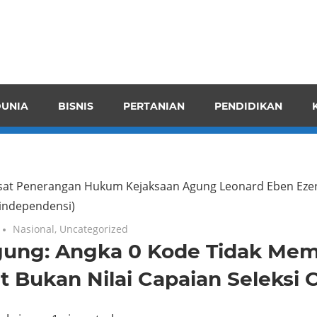
pendensI
juangkan
n
UNIA
BISNIS
PERTANIAN
PENDIDIKAN
ran
sat Penerangan Hukum Kejaksaan Agung Leonard Eben Ezer
/independensi)
Nasional
,
Uncategorized
gung: Angka 0 Kode Tidak Me
t Bukan Nilai Capaian Seleksi