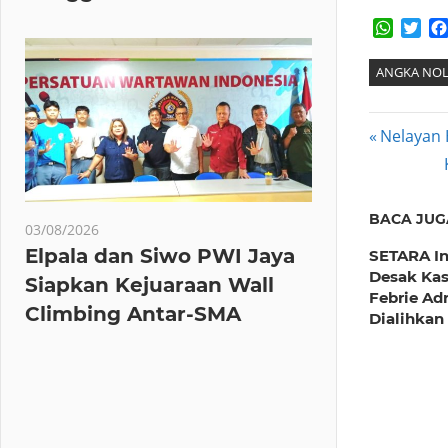
Whats
Twi
ANGKA NO
Post
Previous
Nelayan 
Post:
navig
BACA JUG
03/08/2026
Elpala dan Siwo PWI Jaya
SETARA In
Desak Ka
Siapkan Kejuaraan Wall
Febrie Ad
Climbing Antar-SMA
Dialihkan