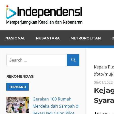
Skip
Inde
to
Memper
content
Keadila
dan
NASIONAL
NUSANTARA
METROPOLITAN
D
Kebena
Kepala Pu
(foto/muj
REKOMENDASI
06/01/2022
TERBARU
Keja
Syara
Gerakan 100 Rumah
Merdeka dari Sampah di
Bekasi Jadi Calon Pilot