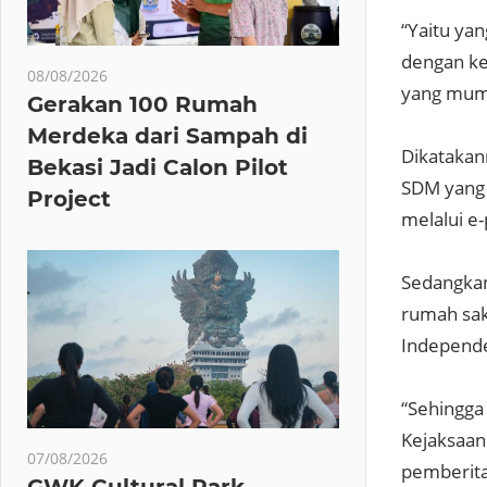
“Yaitu ya
dengan ke
08/08/2026
yang mump
Gerakan 100 Rumah
Merdeka dari Sampah di
Dikatakan
Bekasi Jadi Calon Pilot
SDM yang 
Project
melalui e
Sedangkan
rumah saki
Independe
“Sehingga
Kejaksaan
07/08/2026
pemberita
GWK Cultural Park