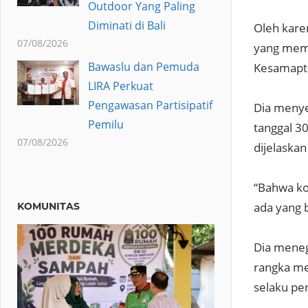
Outdoor Yang Paling
Diminati di Bali
Oleh karen
07/08/2026
yang memi
Bawaslu dan Pemuda
Kesamapta
LIRA Perkuat
Pengawasan Partisipatif
Dia menye
Pemilu
tanggal 30
07/08/2026
dijelaska
“Bahwa kom
ada yang 
KOMUNITAS
Dia meneg
rangka me
selaku p