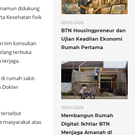
, namun didukung
ta Kesehatan fisik
08/02/2026
BTN Housingpreneur dan
Ujian Keadilan Ekonomi
n tim konsultan
Rumah Pertama
elang terbuka
 terjaga.
di rumah sakit-
m Dokter
30/01/2026
 tersebut
Membangun Rumah
a masyarakat atas
Digital: Ikhtiar BTN
Menjaga Amanah di