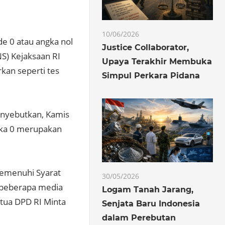
10/06/2026
e 0 atau angka nol
Justice Collaborator,
S) Kejaksaan RI
Upaya Terakhir Membuka
kan seperti tes
Simpul Perkara Pidana
nyebutkan, Kamis
ngka 0 merupakan
Memenuhi Syarat
30/05/2026
i beberapa media
Logam Tanah Jarang,
etua DPD RI Minta
Senjata Baru Indonesia
dalam Perebutan