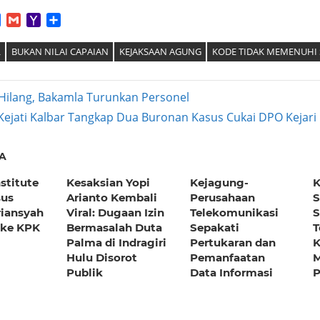
App
tter
Facebook
Gmail
Yahoo
Share
Mail
L
BUKAN NILAI CAPAIAN
KEJAKSAAN AGUNG
KODE TIDAK MEMENUHI 
Hilang, Bakamla Turunkan Personel
Next
Kejati Kalbar Tangkap Dua Buronan Kasus Cukai DPO Kejari
ation
Post:
A
stitute
Kesaksian Yopi
Kejagung-
K
sus
Arianto Kembali
Perusahaan
S
riansyah
Viral: Dugaan Izin
Telekomunikasi
S
 ke KPK
Bermasalah Duta
Sepakati
T
Palma di Indragiri
Pertukaran dan
K
Hulu Disorot
Pemanfaatan
M
Publik
Data Informasi
P