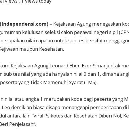
al views
, 1 views today
(Independensi.com)
– Kejaksaan Agung menegaskan kod
umuman kelulusan seleksi calon pegawai negeri sipil (CPN
merupakan nilai capaian untuk sub tes bersifat menggugur
 Kejiwaan maupun Kesehatan.
um Kejaksaan Agung Leonard Eben Ezer Simanjuntak me
m sub tes nilai yang ada hanyalah nilai 0 dan 1, dimana a
 peserta yang Tidak Memenuhi Syarat (TMS).
n nilai atau angka 1 merupakan kode bagi peserta yang 
ta Leo demikian biasa disapa menanggapi pemberitaaan d
ul antara lain “Viral Psikotes dan Kesehatan Diberi Nol, K
Beri Penjelasan”.