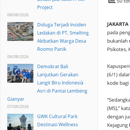
50 tot
Project
08/08/2026
JAKARTA 
Diduga Terjadi Insiden
pada peng
Ledakan di PT. Smelting
bukanlah 
Akibatkan Warga Desa
Roomo Panik
Psikotes,
08/08/2026
Kapuspenk
Demokrat Bali
(6/1) dala
Lanjutkan Gerakan
Langit Biru Indonesià
kode bagi
Asri di Pantai Lembeng
Gianyar
“Sedangka
07/08/2026
(MS),” ka
GWK Cultural Park
dengan jud
Destinasi Wellness
Kejagung 