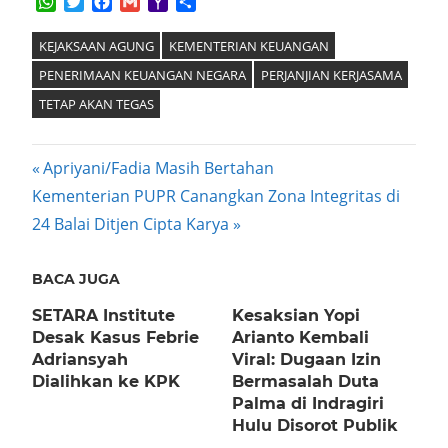
WhatsApp
Twitter
Facebook
Gmail
Yahoo
Share
Mail
KEJAKSAAN AGUNG
KEMENTERIAN KEUANGAN
PENERIMAAN KEUANGAN NEGARA
PERJANJIAN KERJASAMA
TETAP AKAN TEGAS
Post
Previous
Apriyani/Fadia Masih Bertahan
Next
Post:
Kementerian PUPR Canangkan Zona Integritas di
navigation
Post:
24 Balai Ditjen Cipta Karya
BACA JUGA
SETARA Institute
Kesaksian Yopi
Desak Kasus Febrie
Arianto Kembali
Adriansyah
Viral: Dugaan Izin
Dialihkan ke KPK
Bermasalah Duta
Palma di Indragiri
Hulu Disorot Publik