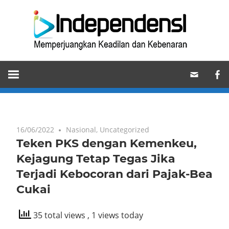
Skip
Ind
to
content
Memperjuangkan
Keadilan
dan
Kebenaran
16/06/2022
Nasional
,
Uncategorized
Teken PKS dengan Kemenkeu,
Kejagung Tetap Tegas Jika
Terjadi Kebocoran dari Pajak-Bea
Cukai
35 total views
, 1 views today