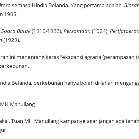
tara semasa Hindia Belanda. Yang pertama adalah
Binsa
n 1905.
n
Soara Batak
(1919-1922),
Persamaan
(1924),
Pertjatoera
n
(1929).
ran ini menentang keras “ekspansi agraria (perampasan t
 perkebunan.
dia Belanda, perkebunan hanya boleh di lahan mengang
 MH Manullang
 akal, Tuan MH Manullang kampanye agar jangan ada tana
ur.