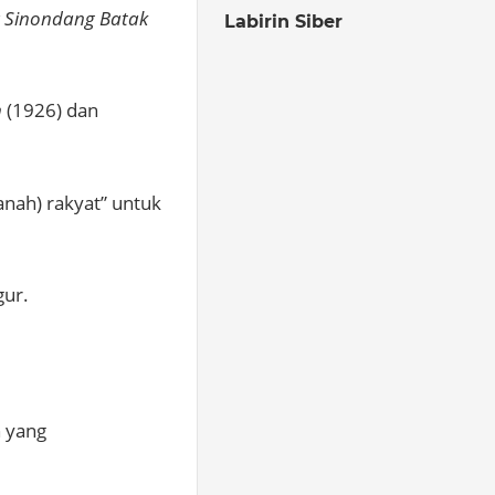
r Sinondang Batak
Labirin Siber
n
(1926) dan
anah) rakyat” untuk
gur.
h yang