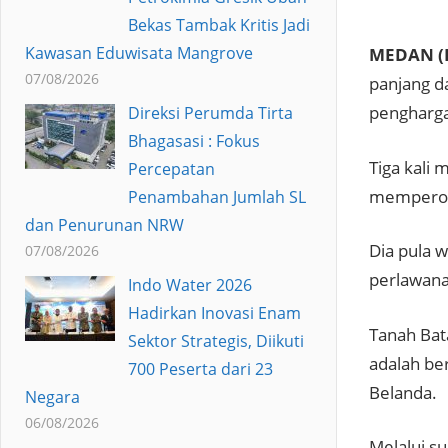
Bekas Tambak Kritis Jadi
Kawasan Eduwisata Mangrove
MEDAN (
07/08/2026
panjang d
pengharga
Direksi Perumda Tirta
Bhagasasi : Fokus
Tiga kali 
Percepatan
memperole
Penambahan Jumlah SL
dan Penurunan NRW
Dia pula 
07/08/2026
perlawana
Indo Water 2026
Hadirkan Inovasi Enam
Tanah Bat
Sektor Strategis, Diikuti
adalah be
700 Peserta dari 23
Belanda.
Negara
06/08/2026
Melalui s