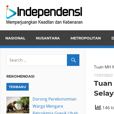
Skip
Inde
to
Memper
content
Keadila
dan
NASIONAL
NUSANTARA
METROPOLITAN
D
Kebena
Tuan MH 
17/07/2022
REKOMENDASI
Tuan
TERBARU
Sela
Dorong Perekonomian
Warga Mengare
146 to
Petrokimia Gresik Ubah