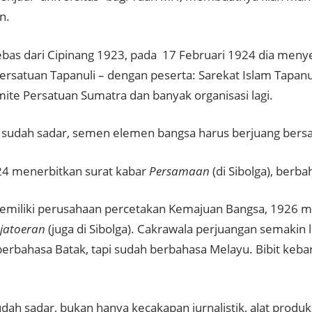
n.
ebas dari Cipinang 1923, pada 17 Februari 1924 dia men
ersatuan Tapanuli – dengan peserta: Sarekat Islam Tapanu
mite Persatuan Sumatra dan banyak organisasi lagi.
dia sudah sadar, semen elemen bangsa harus berjuang bers
4 menerbitkan surat kabar
Persamaan
(di Sibolga), berb
emiliki perusahaan percetakan Kemajuan Bangsa, 1926 m
tjatoeran
(juga di Sibolga). Cakrawala perjuangan semakin l
i berbahasa Batak, tapi sudah berbahasa Melayu. Bibit ke
dah sadar, bukan hanya kecakapan jurnalistik, alat produks