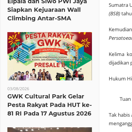
Elpala dan Siwo PWI Jaya
Sumatra U
Siapkan Kejuaraan Wall
(BSB)
tahu
Climbing Antar-SMA
Kemudia
Persatoea
Kelima ko
dijadikan
Hukum Hin
03/08/2026
GWK Cultural Park Gelar
Tuan
Pesta Rakyat Pada HUT ke-
81 RI Pada 17 Agustus 2026
Tak habis
mengangg