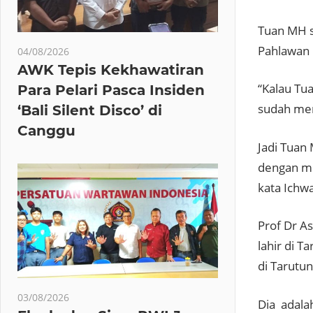
Tuan MH s
Pahlawan 
04/08/2026
AWK Tepis Kekhawatiran
“Kalau Tu
Para Pelari Pasca Insiden
sudah men
‘Bali Silent Disco’ di
Canggu
Jadi Tuan
dengan me
kata Ichwa
Prof Dr A
lahir di 
di Tarutun
03/08/2026
Dia adalah