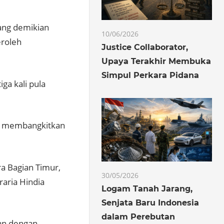
ang demikian
10/06/2026
eroleh
Justice Collaborator,
Upaya Terakhir Membuka
Simpul Perkara Pidana
ga kali pula
uk membangkitkan
a Bagian Timur,
30/05/2026
aria Hindia
Logam Tanah Jarang,
Senjata Baru Indonesia
dalam Perebutan
an dengan