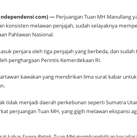
Independensi com) —
Perjuangan Tuan MH Manullang y
an konsisten melawan penjajah, sudah selayaknya memp
an Pahlawan Nasional.
masuk penjara oleh tiga penjajah yang berbeda, dan sudah ti
h penghargaan Perintis Kemerdekaan RI.
wartawan kawakan yang mendirikan lima surat kabar unt
n.
ak tidak menjadi daerah perkebunan seperti Sumatra Utar
rkat perjuangan Tuan MH, yang gigih melawan ekspansi agr
urat kabar
Soara Batak
, Tuan MH membangkitkan kesadar