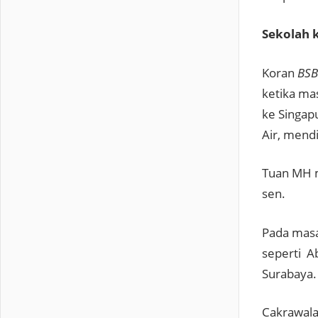
Sekolah 
Koran
BSB
ketika ma
ke Singap
Air, mendi
Tuan MH m
sen.
Pada masa
seperti A
Surabaya.
Cakrawala