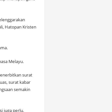
yelenggarakan
li, Hatopan Kristen
ama.
ahasa Melayu.
enerbitkan surat
uas, surat kabar
bangsaan semakin
i juga perlu.