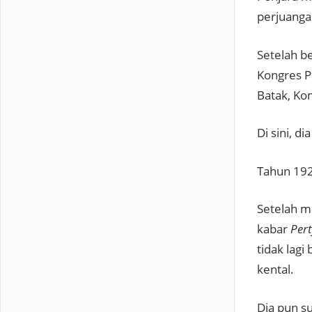
perjuanga
Setelah b
Kongres P
Batak, Ko
Di sini, 
Tahun 192
Setelah m
kabar
Per
tidak lag
kental.
Dia pun su