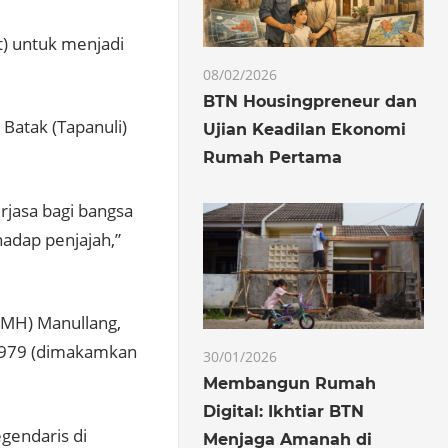
) untuk menjadi
08/02/2026
BTN Housingpreneur dan
Batak (Tapanuli)
Ujian Keadilan Ekonomi
Rumah Pertama
rjasa bagi bangsa
adap penjajah,”
(MH) Manullang,
 1979 (dimakamkan
30/01/2026
Membangun Rumah
Digital: Ikhtiar BTN
egendaris di
Menjaga Amanah di