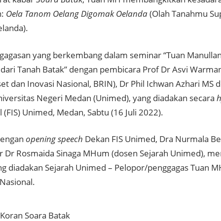
n:
Oela Tanom Oelang Digomak Oelanda
(Olah Tanahmu Su
elanda).
gagasan yang berkembang dalam seminar “Tuan Manulla
 dari Tanah Batak” dengan pembicara Prof Dr Asvi Warm
et dan Inovasi Nasional, BRIN), Dr Phil Ichwan Azhari MS 
niversitas Negeri Medan (Unimed), yang diadakan secara
h
l (FIS) Unimed, Medan, Sabtu (16 Juli 2022).
dengan
opening speech
Dekan FIS Unimed, Dra Nurmala Be
 Dr Rosmaida Sinaga MHum (dosen Sejarah Unimed), me
ang diadakan Sejarah Unimed – Pelopor/penggagas Tuan M
Nasional.
Koran Soara Batak