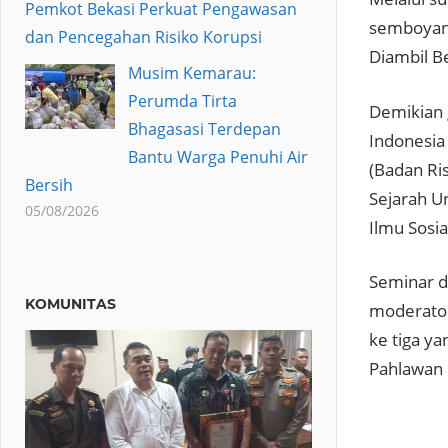
Pemkot Bekasi Perkuat Pengawasan
semboya
dan Pencegahan Risiko Korupsi
Diambil B
Musim Kemarau:
Perumda Tirta
Demikian 
Bhagasasi Terdepan
Indonesia
Bantu Warga Penuhi Air
(Badan Ris
Bersih
Sejarah U
05/08/2026
Ilmu Sosia
Seminar 
KOMUNITAS
moderator
ke tiga y
Pahlawan 