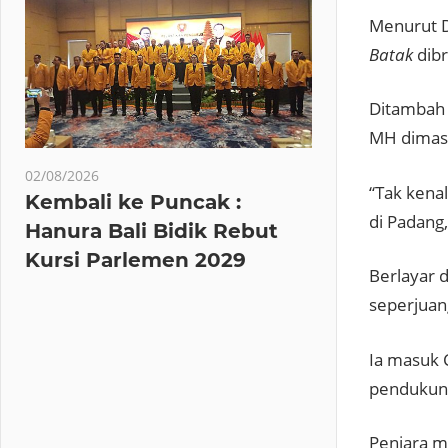
Menurut D
Batak
dib
Ditambah l
MH dimasu
02/08/2026
“Tak kena
Kembali ke Puncak :
di Padang
Hanura Bali Bidik Rebut
Kursi Parlemen 2029
Berlayar 
seperjuan
Ia masuk 
pendukun
Penjara m