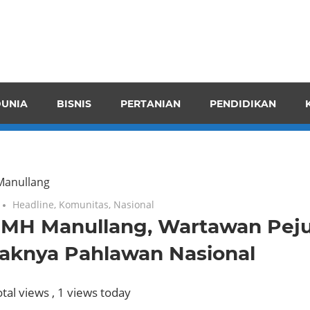
pendensI
juangkan
n
UNIA
BISNIS
PERTANIAN
PENDIDIKAN
ran
Manullang
Headline
,
Komunitas
,
Nasional
 MH Manullang, Wartawan Pej
yaknya Pahlawan Nasional
tal views
, 1 views today