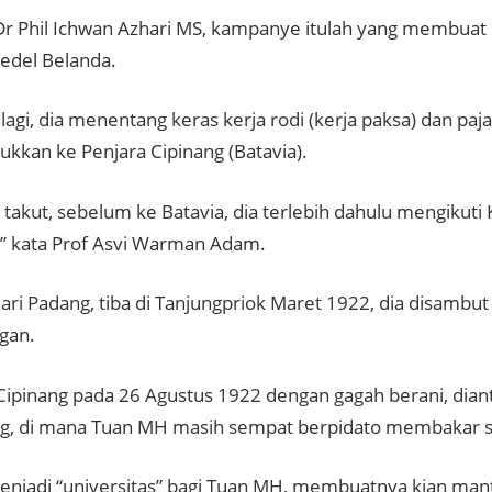
r Phil Ichwan Azhari MS, kampanye itulah yang membu
redel Belanda.
agi, dia menentang keras kerja rodi (kerja paksa) dan paja
kkan ke Penjara Cipinang (Batavia).
l takut, sebelum ke Batavia, dia terlebih dahulu mengikut
,” kata Prof Asvi Warman Adam.
dari Padang, tiba di Tanjungpriok Maret 1922, dia disamb
gan.
Cipinang pada 26 Agustus 1922 dengan gagah berani, dian
g, di mana Tuan MH masih sempat berpidato membakar 
enjadi “universitas” bagi Tuan MH, membuatnya kian man