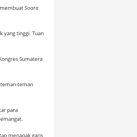
at membuat
Soara
k yang tinggi. Tuan
i Kongres Sumatera
ut teman-teman
tar para
semangat.
tap menapak garis