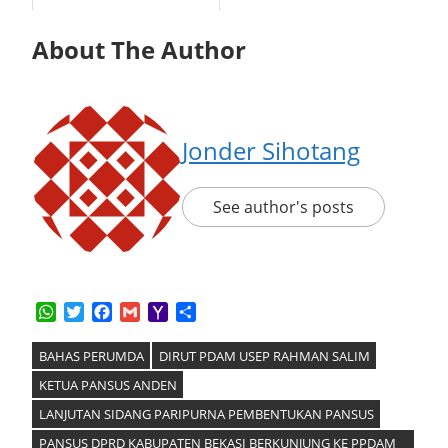
About The Author
Jonder Sihotang
See author's posts
WhatsApp
Twitter
Facebook
Gmail
Yahoo
Share
Mail
BAHAS PERUMDA
DIRUT PDAM USEP RAHMAN SALIM
KETUA PANSUS ANDEN
LANJUTAN SIDANG PARIPURNA PEMBENTUKAN PANSUS
PANSUS DPRD KABUPATEN BEKASI BERKUNJUNG KE PPDAM