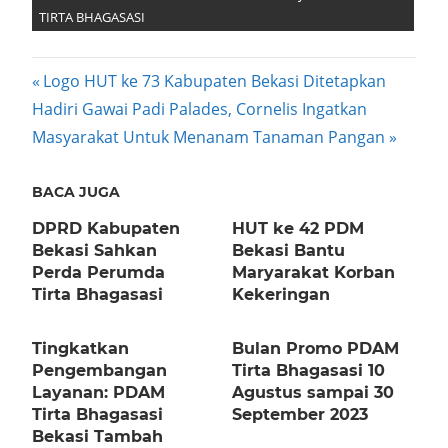
TIRTA BHAGASASI
Post
Previous
Logo HUT ke 73 Kabupaten Bekasi Ditetapkan
Next
Post:
Hadiri Gawai Padi Palades, Cornelis Ingatkan
navigation
Post:
Masyarakat Untuk Menanam Tanaman Pangan
BACA JUGA
DPRD Kabupaten
HUT ke 42 PDM
Bekasi Sahkan
Bekasi Bantu
Perda Perumda
Maryarakat Korban
Tirta Bhagasasi
Kekeringan
Tingkatkan
Bulan Promo PDAM
Pengembangan
Tirta Bhagasasi 10
Layanan: PDAM
Agustus sampai 30
Tirta Bhagasasi
September 2023
Bekasi Tambah