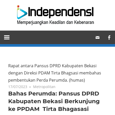
Skip
Ind
to
content
Memperjuangkan
Keadilan
dan
Kebenaran
Rapat antara Pansus DPRD Kabupaten Bekasi
dengan Direksi PDAM Tirta Bhagsasi membahas
pembentukan Perda Perumda. (humas)
17/07/2023
Metropolitan
Bahas Perumda: Pansus DPRD
Kabupaten Bekasi Berkunjung
ke PPDAM Tirta Bhagasasi