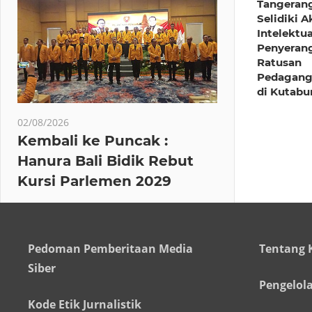
Tangeran
Selidiki A
Intelektua
Penyeran
Ratusan
Pedagang
di Kutab
02/08/2026
Kembali ke Puncak :
Hanura Bali Bidik Rebut
Kursi Parlemen 2029
Pedoman Pemberitaan Media
Tentang 
Siber
Pengelol
Kode Etik Jurnalistik