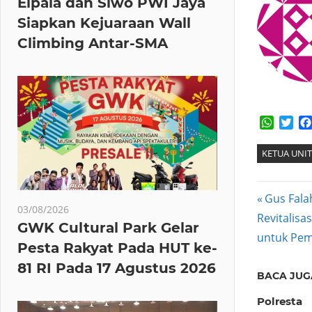
Elpala dan Siwo PWI Jaya
Siapkan Kejuaraan Wall
Climbing Antar-SMA
Whats
Twi
KETUA UNIT
Post
Previous
Gus Fala
03/08/2026
Next
Post:
Revitalisa
navig
GWK Cultural Park Gelar
Post:
untuk Pem
Pesta Rakyat Pada HUT ke-
81 RI Pada 17 Agustus 2026
BACA JUG
Polresta