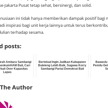
se-Jakarta Pusat tetap sehat, bersinergi, dan solid.
nusiaan ini tidak hanya memberikan dampak positif bagi m
di inspirasi bagi unit kerja lainnya untuk terus berkontri
ulian terhadap sesama.
d posts:
urah Ambara Sambangi
Bertekad Ingin Jadikan Kabupaten
Bawaslu 
menkumHAM Bali, Cari
Buleleng Lebih Baik, Sugawa Korry
Pemilu Gel
rkait Over Kapasitas
Sambangi Partai Demokrat Bali
S
Lapas
 The Author