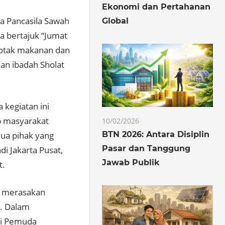
Ekonomi dan Pertahanan
a Pancasila Sawah
Global
a bertajuk “Jumat
otak makanan dan
an ibadah Sholat
 kegiatan ini
p masyarakat
10/02/2026
BTN 2026: Antara Disiplin
mua pihak yang
Pasar dan Tanggung
i Jakarta Pusat,
Jawab Publik
t.
at merasakan
a. Dalam
di Pemuda