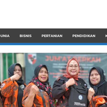
pendensI
juangkan
n
UNIA
BISNIS
PERTANIAN
PENDIDIKAN
ran