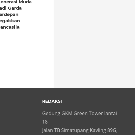
enerasi Muda
adi Garda
erdepan
egakkan
ancasila
REDAKSI
Gedung GKM Green Tower lantai
18
Jalan TB Simatupang Kavling 89G,