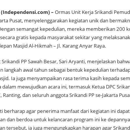
(Independensi.com) –
Ormas Unit Kerja Srikandi Pemud
karta Pusat, menyelenggarakan kegiatan unik dan bermakn
Dengan semangat kepedulian, mereka memberikan 200 k
ecara gratis kepada masyarakat sekitar yang melaksanak
depan Masjid Al-Hikmah – Jl. Karang Anyar Raya.
 Srikandi PP Sawah Besar, Sari Aryanti, menjelaskan bahwa
 langkah awal tahun sebagai bentuk kepedulian terhada
asjid. Ia juga menyampaikan rasa terima kasih kepada se
ta dalam mewujudkan acara ini, termasuk Ketua DPC Srikand
 Ranting, dan seluruh anggota Srikandi PP se-Jakarta Pusa
nti berharap agar penerima manfaat dari kegiatan ini dap
an dan berdoa untuk kelancaran program ini ke depanny
n tersebut, ia juga mengungkapkan harapan agar Srikan