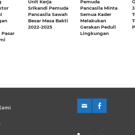
g
Unit Kerja
Pemuda
G
ktor
Srikandi Pemuda
Pancasila Minta
J
l
Pancasila Sawah
Semua Kader
T
gan
Besar Masa Bakti
Melakukan
T
2022-2025
Gerakan Peduli
P
 Pasar
Lingkungan
umi
Kami
a