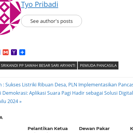
Tyo Pribadi
See author's posts
App
tter
Facebook
Gmail
Yahoo
Share
Mail
 SRIKANDI PP SAWAH BESAR SARI ARYANTI
PEMUDA PANCASILA
h : Sukses Listriki Ribuan Desa, PLN Implementasikan Pancas
si Demokrasi: Aplikasi Suara Pagi Hadir sebagai Solusi Digi
ation
ilu 2024
A
Pelantikan Ketua
Dewan Pakar
K