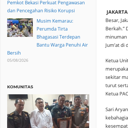
Pemkot Bekasi Perkuat Pengawasan
dan Pencegahan Risiko Korupsi
JAKARTA 
Besar, Ja
Musim Kemarau:
Berkah.” 
Perumda Tirta
minuman s
Bhagasasi Terdepan
Jum’at di 
Bantu Warga Penuhi Air
Bersih
Ketua Unit
05/08/2026
merupakan
sekitar m
turut ser
KOMUNITAS
Ketua PAC,
Sari Arya
kebahagia
kesempata