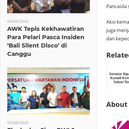
Pancasila 
04/08/2026
Aksi kema
AWK Tepis Kekhawatiran
juga menja
Para Pelari Pasca Insiden
dan keped
‘Bali Silent Disco’ di
Relate
Canggu
Senator Ng
Kanwil Ke
Solusi Te
About
03/08/2026