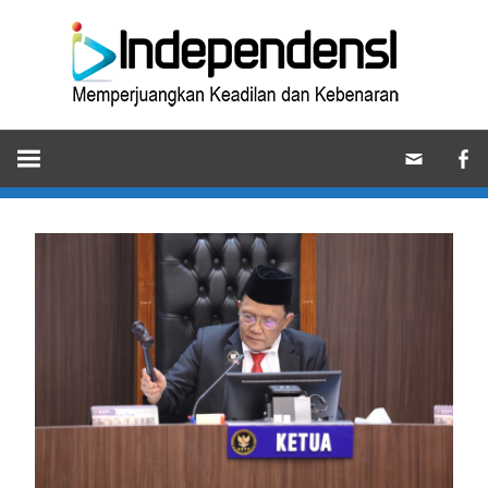
Skip
Ind
to
content
Memperjuangkan
Keadilan
dan
Kebenaran