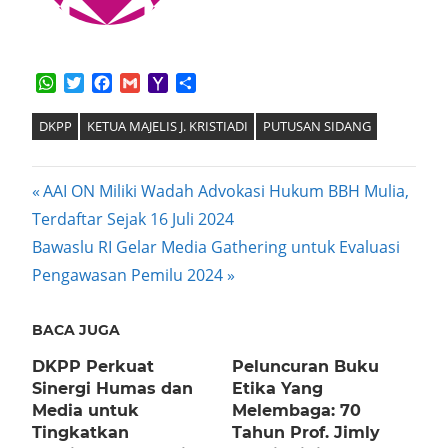
WhatsApp
Twitter
Facebook
Gmail
Yahoo
Share
Mail
DKPP
KETUA MAJELIS J. KRISTIADI
PUTUSAN SIDANG
Post
Previous
AAI ON Miliki Wadah Advokasi Hukum BBH Mulia,
Post:
Terdaftar Sejak 16 Juli 2024
navigation
Next
Bawaslu RI Gelar Media Gathering untuk Evaluasi
Post:
Pengawasan Pemilu 2024
BACA JUGA
DKPP Perkuat
Peluncuran Buku
Sinergi Humas dan
Etika Yang
Media untuk
Melembaga: 70
Tingkatkan
Tahun Prof. Jimly