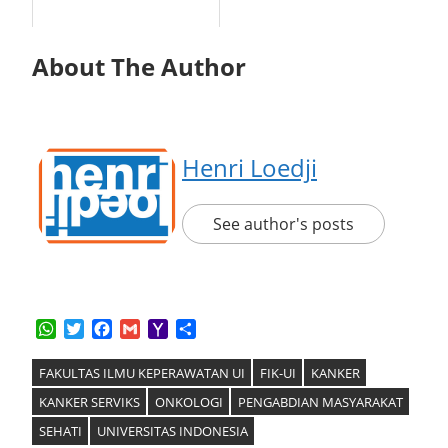
About The Author
Henri Loedji
See author's posts
WhatsApp
Twitter
Facebook
Gmail
Yahoo
Share
Mail
FAKULTAS ILMU KEPERAWATAN UI
FIK-UI
KANKER
KANKER SERVIKS
ONKOLOGI
PENGABDIAN MASYARAKAT
SEHATI
UNIVERSITAS INDONESIA