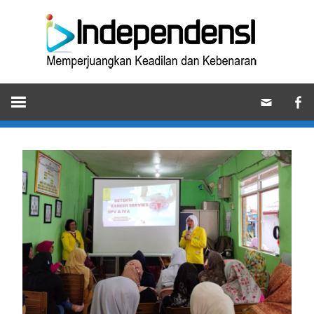
Skip
Ind
to
content
Memperjuangkan
Keadilan
dan
Kebenaran