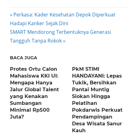
Post
Previous
Perkasa: Kader Kesehatan Depok Diperkuat
Post:
Hadapi Kanker Sejak Dini
navigation
Next
SMART Mendorong Terbentuknya Generasi
Post:
Tangguh Tanpa Rokok
BACA JUGA
Protes Ortu Calon
PkM STIMI
Mahasiswa KKI UI:
HANDAYANI: Lepas
Mengapa Hanya
Tukik, Bersihkan
Jalur Global Talent
Pantai Muntig
yang Kenakan
Siokan Hingga
Sumbangan
Pelatihan
Minimal Rp500
Pokdarwis Perkuat
Juta?
Pendampingan
Desa Wisata Sanur
Kauh