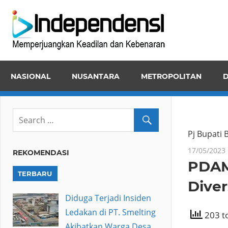
Skip
Inde
to
Memper
content
Keadila
dan
NASIONAL
NUSANTARA
METROPOLITAN
D
Kebena
Pj Bupati
17/05/2023
REKOMENDASI
PDAM 
TERBARU
Diver
Diduga Terjadi Insiden
Ledakan di PT. Smelting
203 to
Akibatkan Warga Desa