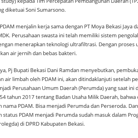
ity study) kepada Tim Percepatan Pembangunan Daerah (T
ng diketuai Soni Sumarsono.
u, PDAM menjalin kerja sama dengan PT Moya Bekasi Jaya
DK. Perusahaan swasta ini telah memiliki sistem pengolah
gan menerapkan teknologi ultrafiltrasi. Dengan proses ult
an air jernih dan bebas bakteri.
a, Pj Bupati Bekasi Dani Ramdan menyebutkan, pembuka
 air limbah oleh PDAM ini, akan ditindaklanjuti setelah p
adi Perusahaan Umum Daerah (Perumda) yang saat ini d
 54 tahun 2017 tentang Badan Usaha Milik Daerah, bahwa
 nama PDAM. Bisa menjadi Perumda dan Perseroda. Dan s
 status PDAM menjadi Perumda sudah masuk dalam Prog
rolegda) di DPRD Kabupaten Bekasi.