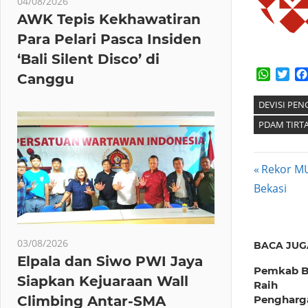
04/08/2026
AWK Tepis Kekhawatiran
Para Pelari Pasca Insiden
‘Bali Silent Disco’ di
Whats
Twi
Canggu
DEVISI PE
PDAM TIRTA
Post
Previous
Rekor MU
Post:
Bekasi
navig
03/08/2026
BACA JUG
Elpala dan Siwo PWI Jaya
Pemkab B
Siapkan Kejuaraan Wall
Raih
Pengharg
Climbing Antar-SMA