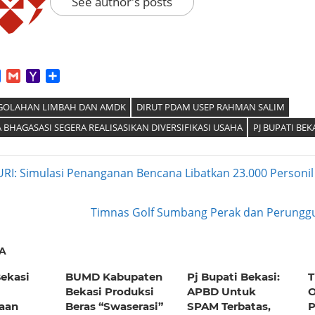
See author's posts
App
tter
Facebook
Gmail
Yahoo
Share
Mail
NGOLAHAN LIMBAH DAN AMDK
DIRUT PDAM USEP RAHMAN SALIM
 BHAGASASI SEGERA REALISASIKAN DIVERSIFIKASI USAHA
PJ BUPATI BE
RI: Simulasi Penanganan Bencana Libatkan 23.000 Personil
ation
Next
Timnas Golf Sumbang Perak dan Perungg
Post:
A
ekasi
BUMD Kabupaten
Pj Bupati Bekasi:
T
Bekasi Produksi
APBD Untuk
O
aan
Beras “Swaserasi”
SPAM Terbatas,
P