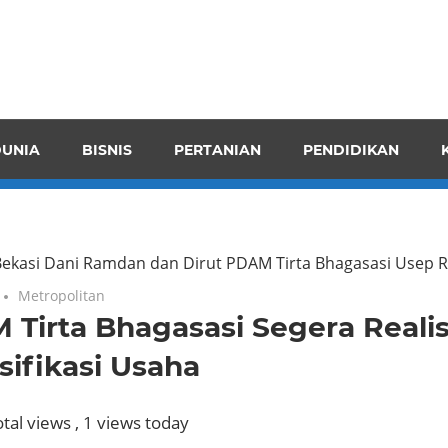
pendensI
juangkan
n
UNIA
BISNIS
PERTANIAN
PENDIDIKAN
ran
 Bekasi Dani Ramdan dan Dirut PDAM Tirta Bhagasasi Usep 
Metropolitan
Tirta Bhagasasi Segera Reali
sifikasi Usaha
tal views
, 1 views today