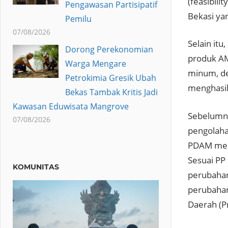
(feasibil
Pengawasan Partisipatif
Bekasi ya
Pemilu
07/08/2026
Selain it
Dorong Perekonomian
produk AM
Warga Mengare
minum, den
Petrokimia Gresik Ubah
menghasilk
Bekas Tambak Kritis Jadi
Kawasan Eduwisata Mangrove
Sebelumny
07/08/2026
pengolahan
PDAM menj
Sesuai PP
KOMUNITAS
perubahan
perubahan
Daerah (P