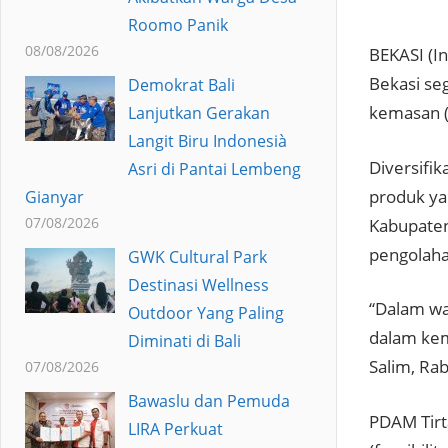
Roomo Panik
08/08/2026
BEKASI (I
Bekasi se
Demokrat Bali
kemasan (
Lanjutkan Gerakan
Langit Biru Indonesià
Diversifi
Asri di Pantai Lembeng
produk ya
Gianyar
07/08/2026
Kabupaten
pengolaha
GWK Cultural Park
Destinasi Wellness
“Dalam wa
Outdoor Yang Paling
dalam kem
Diminati di Bali
Salim, Ra
07/08/2026
Bawaslu dan Pemuda
PDAM Tirt
LIRA Perkuat