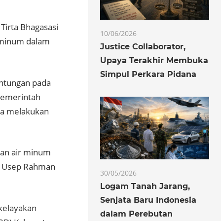
Tirta Bhagasasi
10/06/2026
r minum dalam
Justice Collaborator,
Upaya Terakhir Membuka
Simpul Perkara Pidana
antungan pada
Pemerintah
uga melakukan
dan air minum
i, Usep Rahman
30/05/2026
Logam Tanah Jarang,
Senjata Baru Indonesia
 kelayakan
dalam Perebutan