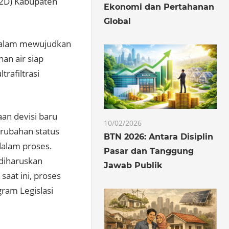
P2D) Kabupaten
Ekonomi dan Pertahanan
Global
 dalam mewujudkan
an air siap
rafiltrasi
an devisi baru
10/02/2026
erubahan status
BTN 2026: Antara Disiplin
alam proses.
Pasar dan Tanggung
 diharuskan
Jawab Publik
aat ini, proses
ram Legislasi