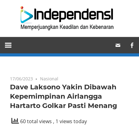
Skip
Ind
to
content
Memperjuangkan
Keadilan
dan
Kebenaran
17/06/2023
Nasional
Dave Laksono Yakin Dibawah
Kepemimpinan Airlangga
Hartarto Golkar Pasti Menang
60 total views
, 1 views today