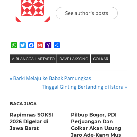
See author's posts
WhatsApp
Twitter
Facebook
Gmail
Yahoo
Share
Mail
AIRLANGGA HARTARTO
DAVE LAKSONO
GOLKAR
Post
Previous
Barki Melaju ke Babak Pamungkas
Post:
Next
Tinggal Ginting Bertanding di Istora
navigation
Post:
BACA JUGA
Rapimnas SOKSI
Pilbup Bogor, PDI
2026 Digelar di
Perjuangan Dan
Jawa Barat
Golkar Akan Usung
Jaro Ade-Kang Mus