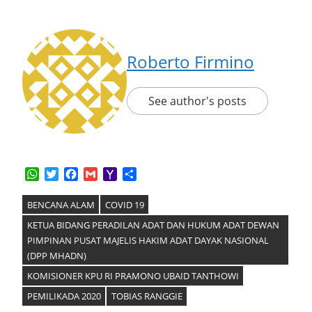
Roberto Firmino
See author's posts
WhatsApp
Twitter
Facebook
Gmail
Yahoo
Share
Mail
BENCANA ALAM
COVID 19
KETUA BIDANG PERADILAN ADAT DAN HUKUM ADAT DEWAN
PIMPINAN PUSAT MAJELIS HAKIM ADAT DAYAK NASIONAL
(DPP MHADN)
KOMISIONER KPU RI PRAMONO UBAID TANTHOWI
PEMILIKADA 2020
TOBIAS RANGGIE