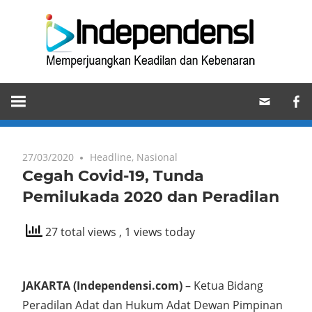
Skip
Ind
to
content
Memperjuangkan
Keadilan
dan
Kebenaran
27/03/2020
Headline
,
Nasional
Cegah Covid-19, Tunda
Pemilukada 2020 dan Peradilan
27 total views
, 1 views today
JAKARTA (Independensi.com)
– Ketua Bidang
Peradilan Adat dan Hukum Adat Dewan Pimpinan