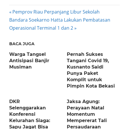
Post
Previous
Pemprov Riau Perpanjang Libur Sekolah
Next
Post:
Bandara Soekarno Hatta Lakukan Pembatasan
navigation
Post:
Operasional Terminal 1 dan 2
BACA JUGA
Warga Tangsel
Pernah Sukses
Antisipasi Banjir
Tangani Covid 19,
Musiman
Kusnanto Saidi
Punya Paket
Komplit untuk
Pimpin Kota Bekasi
DKR
Jaksa Agung:
Selenggarakan
Perayaan Natal
Konferensi
Momentum
Kelurahan Siaga:
Mempererat Tali
Sapu Jagat Bisa
Persaudaraan