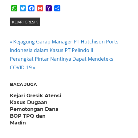
WhatsApp
Twitter
Facebook
Gmail
Yahoo
Share
Mail
KEJARI GRESIK
Post
Previous
Kejagung Garap Manager PT Hutchison Ports
Post:
Indonesia dalam Kasus PT Pelindo II
navigation
Next
Perangkat Pintar Nantinya Dapat Mendeteksi
Post:
COVID-19
BACA JUGA
Kejari Gresik Atensi
Kasus Dugaan
Pemotongan Dana
BOP TPQ dan
Madin