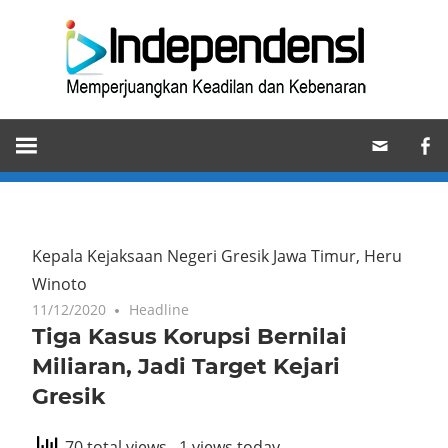
Skip
Ind
to
content
Memperjuangkan
Keadilan
dan
Kebenaran
Kepala Kejaksaan Negeri Gresik Jawa Timur, Heru
Winoto
11/12/2020
Headline
Tiga Kasus Korupsi Bernilai
Miliaran, Jadi Target Kejari
Gresik
70 total views
, 1 views today