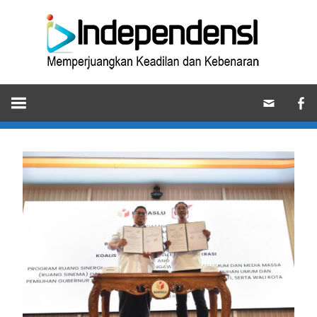
Skip
Ind
to
content
Memperjuangkan
Keadilan
dan
Kebenaran