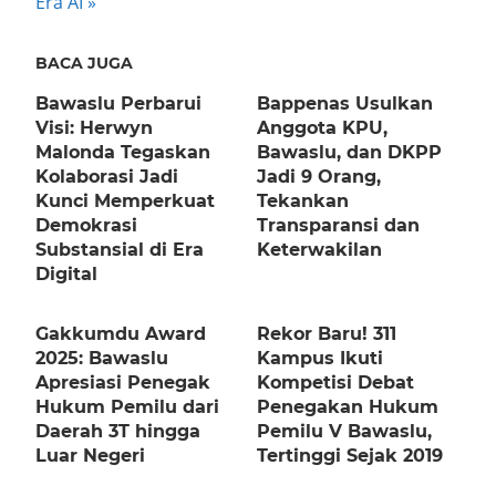
Era AI
BACA JUGA
Bawaslu Perbarui
Bappenas Usulkan
Visi: Herwyn
Anggota KPU,
Malonda Tegaskan
Bawaslu, dan DKPP
Kolaborasi Jadi
Jadi 9 Orang,
Kunci Memperkuat
Tekankan
Demokrasi
Transparansi dan
Substansial di Era
Keterwakilan
Digital
Gakkumdu Award
Rekor Baru! 311
2025: Bawaslu
Kampus Ikuti
Apresiasi Penegak
Kompetisi Debat
Hukum Pemilu dari
Penegakan Hukum
Daerah 3T hingga
Pemilu V Bawaslu,
Luar Negeri
Tertinggi Sejak 2019