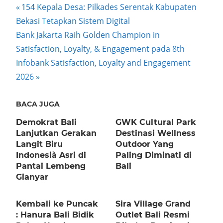
Post
Previous
154 Kepala Desa: Pilkades Serentak Kabupaten
Post:
Bekasi Tetapkan Sistem Digital
navigation
Next
Bank Jakarta Raih Golden Champion in
Post:
Satisfaction, Loyalty, & Engagement pada 8th
Infobank Satisfaction, Loyalty and Engagement
2026
BACA JUGA
Demokrat Bali
GWK Cultural Park
Lanjutkan Gerakan
Destinasi Wellness
Langit Biru
Outdoor Yang
Indonesià Asri di
Paling Diminati di
Pantai Lembeng
Bali
Gianyar
Kembali ke Puncak
Sira Village Grand
: Hanura Bali Bidik
Outlet Bali Resmi