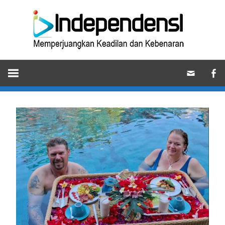
Skip
Ind
to
content
Memperjuangkan
Keadilan
dan
Kebenaran